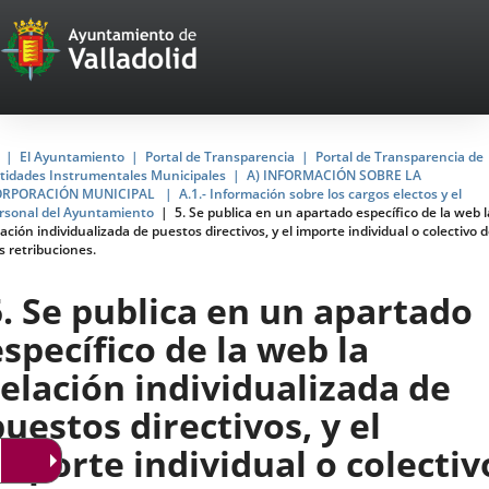
Portal
Saltar al contenido
Web
del
Ayuntamiento
Inicio
El Ayuntamiento
Portal de Transparencia
Portal de Transparencia de
tidades Instrumentales Municipales
A) INFORMACIÓN SOBRE LA
de
ORPORACIÓN MUNICIPAL
A.1.- Información sobre los cargos electos y el
rsonal del Ayuntamiento
5. Se publica en un apartado específico de la web l
Valladolid
lación individualizada de puestos directivos, y el importe individual o colectivo 
s retribuciones.
5. Se publica en un apartado
específico de la web la
relación individualizada de
puestos directivos, y el
importe individual o colectiv