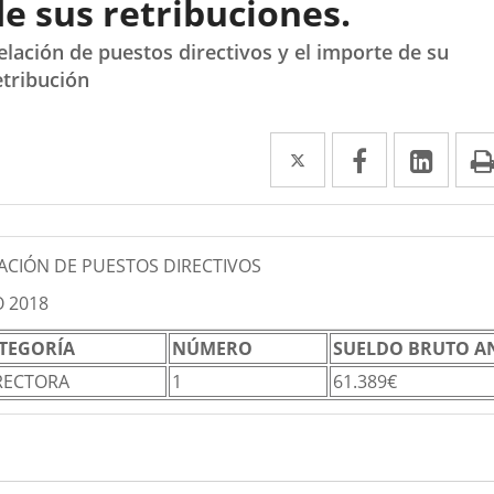
de sus retribuciones.
elación de puestos directivos y el importe de su
etribución
Twitter
Enlace
Facebook
Enlace
Link
Enla
a
a
a
scripción
una
una
una
aplicación
aplicación
aplic
ACIÓN DE PUESTOS DIRECTIVOS
externa.
externa.
exte
 2018
ACION
TEGORÍA
NÚMERO
SUELDO BRUTO A
RECTORA
1
61.389€
STOS
ECTIVOS