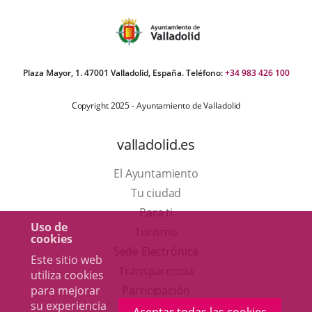
Plaza Mayor, 1. 47001 Valladolid, España. Teléfono:
+34 983 426 100
Copyright 2025 - Ayuntamiento de Valladolid
valladolid.es
El Ayuntamiento
Tu ciudad
Para ti
Uso de
Este
Turismo
cookies
enlace
Enlace
Sede Electrónica
Este sitio web
se
a
Transparencia
utiliza cookies
abrirá
una
para mejorar
Participación
su experiencia
en
aplicación