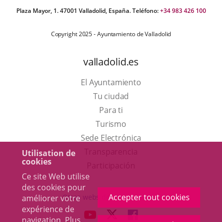
Plaza Mayor, 1. 47001 Valladolid, España. Teléfono:
+34 983 426 100
Copyright 2025 - Ayuntamiento de Valladolid
valladolid.es
El Ayuntamiento
Tu ciudad
Para ti
Este
Turismo
enlace
Enlace
Sede Electrónica
se
a
Transparencia
Utilisation de
cookies
abrirá
una
Participación
Ce site Web utilise
en
aplicación
des cookies pour
una
externa.
Accepter tout cookies
Otras webs del ayuntamiento
améliorer votre
ventana
expérience de
aderSocial
ENLACE
ENLACE
ENLACE
navigation. Plus
nueva.