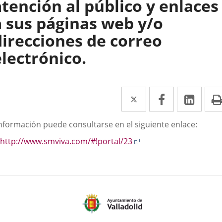
atención al público y enlaces
a sus páginas web y/o
direcciones de correo
electrónico.
Twitter
Enlace
Facebook
Enlace
Link
Enla
a
a
a
scripción
información puede consultarse en el siguiente enlace:
una
una
una
Enlace
http://www.smviva.com/#!portal/23
aplicación
aplicación
aplic
a
externa.
externa.
exte
una
aplicación
externa.