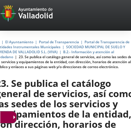
Portal
Saltar al contenido
Web
del
Ayuntamiento
Inicio
El Ayuntamiento
Portal de Transparencia
Portal de Transparencia de
tidades Instrumentales Municipales
SOCIEDAD MUNICIPAL DE SUELO Y
de
VIENDA DE VALLADOLID S.L. (VIVA)
B.2.- Información y atención al
udadano
23. Se publica el catálogo general de servicios, así como las sedes d
Valladolid
s servicios y equipamientos de la entidad, con dirección, horarios de atención al
blico y enlaces a sus páginas web y/o direcciones de correo electrónico.
23. Se publica el catálogo
general de servicios, así com
as sedes de los servicios y
equipamientos de la entidad
con dirección, horarios de