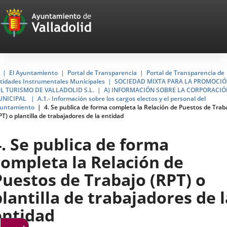
Portal
Saltar al contenido
Web
del
Ayuntamiento
Inicio
El Ayuntamiento
Portal de Transparencia
Portal de Transparencia de
tidades Instrumentales Municipales
SOCIEDAD MIXTA PARA LA PROMOCI
de
L TURISMO DE VALLADOLID S.L.
A) INFORMACIÓN SOBRE LA CORPORACIÓ
UNICIPAL
A.1.- Información sobre los cargos electos y el personal del
Valladolid
untamiento
4. Se publica de forma completa la Relación de Puestos de Trab
PT) o plantilla de trabajadores de la entidad
4. Se publica de forma
completa la Relación de
Puestos de Trabajo (RPT) o
plantilla de trabajadores de l
entidad