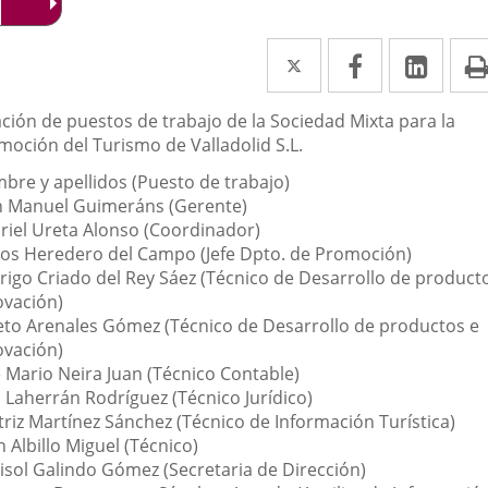
Twitter
Enlace
Facebook
Enlace
Link
Enla
a
a
a
scripción
ación de puestos de trabajo de la Sociedad Mixta para la
una
una
una
moción del Turismo de Valladolid S.L.
aplicación
aplicación
aplic
bre y apellidos (Puesto de trabajo)
externa.
externa.
exte
n Manuel Guimeráns (Gerente)
riel Ureta Alonso (Coordinador)
los Heredero del Campo (Jefe Dpto. de Promoción)
rigo Criado del Rey Sáez (Técnico de Desarrollo de product
ovación)
eto Arenales Gómez (Técnico de Desarrollo de productos e
ovación)
é Mario Neira Juan (Técnico Contable)
a Laherrán Rodríguez (Técnico Jurídico)
triz Martínez Sánchez (Técnico de Información Turística)
 Albillo Miguel (Técnico)
isol Galindo Gómez (Secretaria de Dirección)