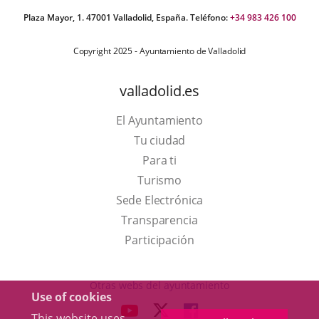
Plaza Mayor, 1. 47001 Valladolid, España. Teléfono:
+34 983 426 100
Copyright 2025 - Ayuntamiento de Valladolid
valladolid.es
El Ayuntamiento
Tu ciudad
Para ti
This
Turismo
link
Link
Sede Electrónica
will
to
Transparencia
open
external
Participación
in
application.
a
Otras webs del ayuntamiento
Use of cookies
pop-
aderSocial
LINK
LINK
LINK
This website uses
up