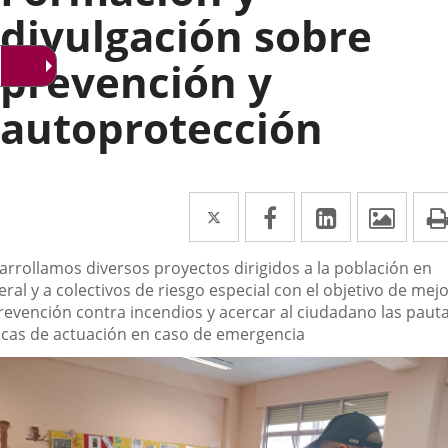
divulgación sobre
prevención y
autoprotección
Twitter
Enlace
Facebook
Enlace
Linkedin
Enlace
Imag
a
a
a
scripción
arrollamos diversos proyectos dirigidos a la población en
una
una
una
ral y a colectivos de riesgo especial con el objetivo de mej
aplicación
aplicación
aplicación
prevención contra incendios y acercar al ciudadano las paut
icas de actuación en caso de emergencia
externa.
externa.
externa.