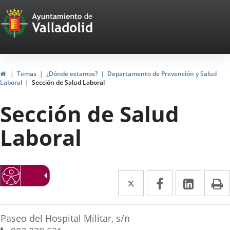
Portal
Saltar al contenido
Web
del
Ayuntamiento
Inicio
Temas
¿Dónde estamos?
Departamento de Prevención y Salud
Laboral
Sección de Salud Laboral
de
Sección de Salud
Valladolid
Laboral
Twitter
Enlace
Facebook
Enlace
Linke
Enlace
I
a
a
a
irección
una
una
una
Dirección
Paseo del Hospital Militar, s/n