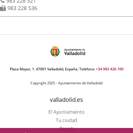
aplicación
aplicación
aplica
postal
Teléfonos
983 228 521
Fax
983 228 536
externa.
externa.
extern
Plaza Mayor, 1. 47001 Valladolid, España. Teléfono:
+34 983 426 100
Copyright 2025 - Ayuntamiento de Valladolid
valladolid.es
El Ayuntamiento
Tu ciudad
Para ti