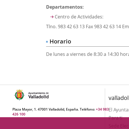
una
externa.
externa.
externa.
Descripción
Departamentos:
aplicación
Centro de Actividades:
externa.
Tlno. 983 42 63 13 Fax 983 42 63 14 Em
Horario
De lunes a viernes de 8:30 a 14:30 hor
valladol
El Ayunt
Plaza Mayor, 1. 47001 Valladolid, España. Teléfono:
+34 983
426 100
Para ti
Sede Elec