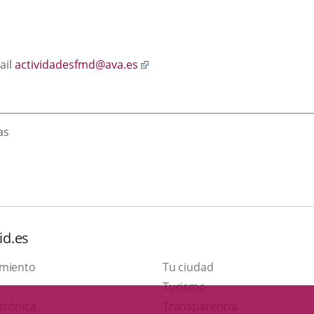
Enlace
ail
actividadesfmd@ava.es
a
una
aplicación
externa.
as
id.es
amiento
Tu ciudad
Este
Turismo
Enlace
enlace
trónica
Transparencia