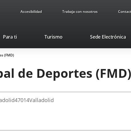
Accesibilidad
Trabaja con nosotros
Contac
Este
En
Para ti
Turismo
Sede Electrónica
enlace
a
se
u
es (FMD)
abrirá
ap
en
ex
al de Deportes (FMD
una
ventana
nueva.
adolid
47014
Valladolid
ón