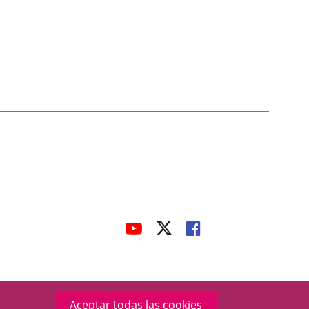
avaHeaderSocial
ENLACE
ENLACE
ENLACE
A
A
A
UNA
UNA
UNA
APLICACIÓN
APLICACIÓN
APLICACIÓN
EXTERNA.
EXTERNA.
EXTERNA.
Aceptar todas las cookies