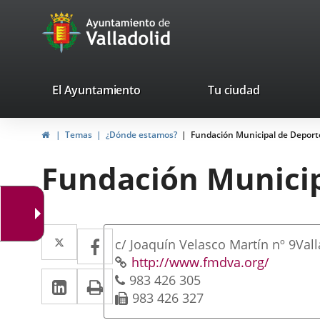
Portal
Saltar al contenido
avaTop
Web
del
Ayuntamiento
valladolid.es
El Ayuntamiento
Tu ciudad
de
Inicio
Temas
¿Dónde estamos?
Fundación Municipal de Deport
Valladolid
Fundación Municip
Dirección
Twitter
Enlace
Facebook
Enlace
Dirección
c/ Joaquín Velasco Martín nº 9
Vall
a
a
postal
Página
Enlace
http://www.fmdva.org/
LinkedIn
Enlace
Imprimir
Teléfonos
Web
a
983 426 305
una
una
Fax
una
983 426 327
a
aplicación
aplicación
aplicaci