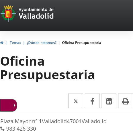
Portal
Saltar al contenido
Web
del
Ayuntamiento
Inicio
Temas
¿Dónde estamos?
Oficina Presupuestaria
de
Oficina
Valladolid
Presupuestaria
Twitter
Enlace
Facebook
Enlace
Linke
Enlace
I
a
a
a
irección
una
una
una
Dirección
Plaza Mayor nº 1
Valladolid
47001
Valladolid
aplicación
aplicación
aplica
postal
Teléfonos
983 426 330