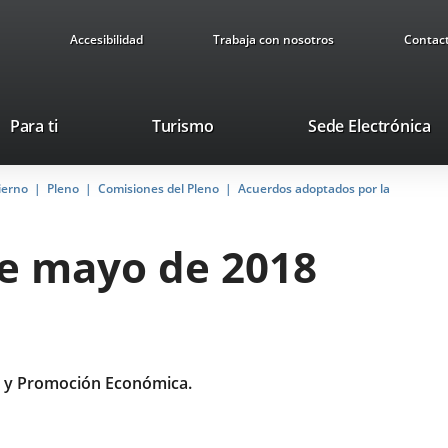
Accesibilidad
Trabaja con nosotros
Contac
Este
En
Para ti
Turismo
Sede Electrónica
enlace
a
se
u
ierno
Pleno
Comisiones del Pleno
abrirá
Acuerdos adoptados por la
ap
en
ex
una
de mayo de 2018
ventana
nueva.
 y Promoción Económica.