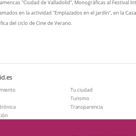
lamencas "Ciudad de Valladolid", Monográficas al Festival In
mados en la actividad "Emplazados en el jardín", en la Casa 
ica del ciclo de Cine de Verano.
id.es
amiento
Tu ciudad
Este
Turismo
Enlace
enlace
trónica
Transparencia
a
se
ción
una
abrirá
aplicación
en