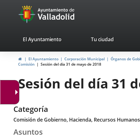
Portal
Saltar al contenido
avaTop
Web
del
Ayuntamiento
valladolid.es
El Ayuntamiento
Tu ciudad
de
Inicio
El Ayuntamiento
Corporación Municipal
Órganos de Gob
Valladolid
Comisión
Sesión del día 31 de mayo de 2018
Sesión del día 31 
Categoría
Comisión de Gobierno, Hacienda, Recursos Humanos
Asuntos