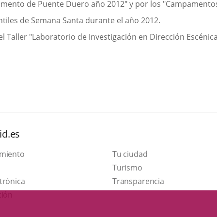
pamento de Puente Duero año 2012" y por los "Campamentos
antiles de Semana Santa durante el año 2012.
l Taller "Laboratorio de Investigación en Dirección Escénica
id.es
amiento
Tu ciudad
Este
Turismo
Enlace
enlace
trónica
Transparencia
a
se
ción
una
abrirá