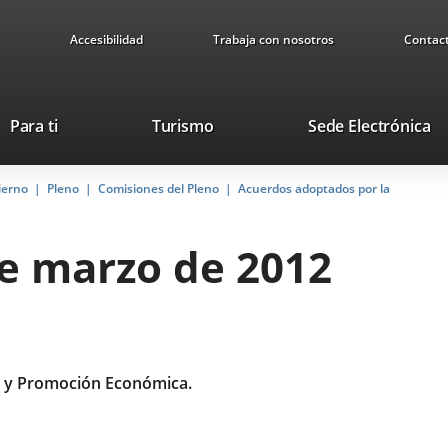
Accesibilidad
Trabaja con nosotros
Contac
Este
En
Para ti
Turismo
Sede Electrónica
enlace
a
se
u
ierno
Pleno
Comisiones del Pleno
abrirá
Acuerdos adoptados por la
ap
en
ex
una
de marzo de 2012
ventana
nueva.
 y Promoción Económica.