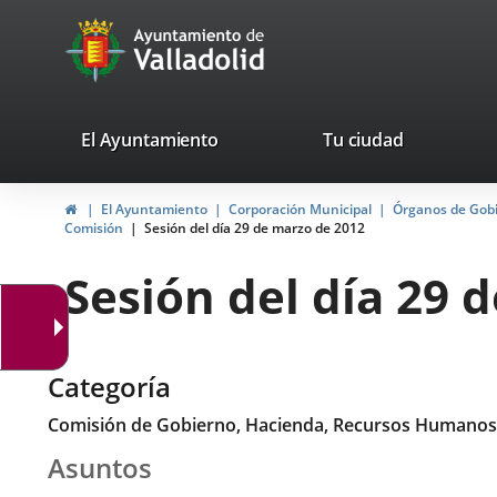
Portal
Saltar al contenido
avaTop
Web
del
Ayuntamiento
valladolid.es
El Ayuntamiento
Tu ciudad
de
Inicio
El Ayuntamiento
Corporación Municipal
Órganos de Gob
Valladolid
Comisión
Sesión del día 29 de marzo de 2012
Sesión del día 29 
Categoría
Comisión de Gobierno, Hacienda, Recursos Humanos
Asuntos