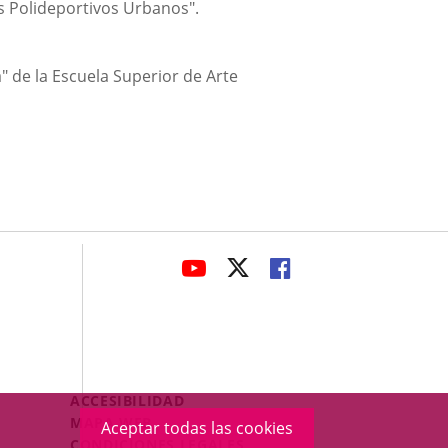
 Polideportivos Urbanos".
" de la Escuela Superior de Arte
avaHeaderSocial
ENLACE
ENLACE
ENLACE
A
A
A
UNA
UNA
UNA
APLICACIÓN
APLICACIÓN
APLICACIÓN
EXTERNA.
EXTERNA.
EXTERNA.
Menú
ACCESIBILIDAD
Legal
MAPA WEB
Aceptar todas las cookies
Footer
CONDICIONES LEGALES