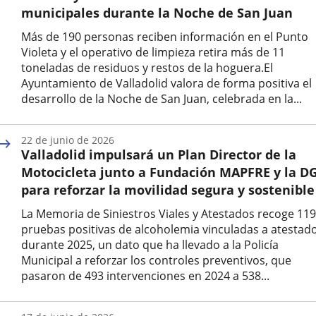
municipales durante la Noche de San Juan
Más de 190 personas reciben información en el Punto
Violeta y el operativo de limpieza retira más de 11
toneladas de residuos y restos de la hoguera.El
Ayuntamiento de Valladolid valora de forma positiva el
desarrollo de la Noche de San Juan, celebrada en la...
Fecha
de
22 de junio de 2026
la
Valladolid impulsará un Plan Director de la
noticia
Motocicleta junto a Fundación MAPFRE y la D
para reforzar la movilidad segura y sostenible
La Memoria de Siniestros Viales y Atestados recoge 119
pruebas positivas de alcoholemia vinculadas a atestad
durante 2025, un dato que ha llevado a la Policía
Municipal a reforzar los controles preventivos, que
pasaron de 493 intervenciones en 2024 a 538...
Fecha
de