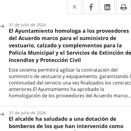
Twitter
Enlace
Facebook
Enlace
Linke
Enlace
I
a
a
a
una
una
una
31 de julio de 2026
El Ayuntamiento homologa a los proveedores
aplicación
aplicación
aplica
del Acuerdo marco para el suministro de
externa.
externa.
extern
vestuario, calzado y complementos para la
Policía Municipal y el Servicios de Extinción d
Incendios y Protección Civil
Este sistema permitirá agilizar la contratación del
suministro de vestuario y equipamiento, garantizando 
continuidad del servicio una vez finalizados los contrat
anteriores.El Ayuntamiento ha aprobado la
homologación de los proveedores del Acuerdo marco..
Fecha
de
31 de julio de 2026
la
El alcalde ha saludado a una dotación de
noticia
bomberos de los que han intervenido como