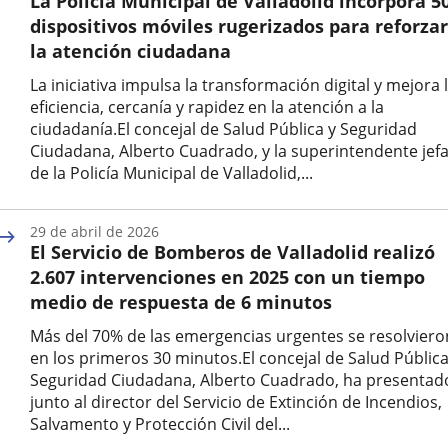
La Policía Municipal de Valladolid incorpora 5
noticia
dispositivos móviles rugerizados para reforzar
la atención ciudadana
La iniciativa impulsa la transformación digital y mejora 
eficiencia, cercanía y rapidez en la atención a la
ciudadanía.El concejal de Salud Pública y Seguridad
Ciudadana, Alberto Cuadrado, y la superintendente jef
de la Policía Municipal de Valladolid,...
Fecha
de
29 de abril de 2026
la
El Servicio de Bomberos de Valladolid realizó
noticia
2.607 intervenciones en 2025 con un tiempo
medio de respuesta de 6 minutos
Más del 70% de las emergencias urgentes se resolviero
en los primeros 30 minutos.El concejal de Salud Pública
Seguridad Ciudadana, Alberto Cuadrado, ha presentad
junto al director del Servicio de Extinción de Incendios,
Salvamento y Protección Civil del...