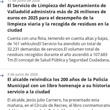
17 de junio de 2026
la
El Servicio de Limpieza del Ayuntamiento de
noticia
Valladolid administra más de 26 millones de
euros en 2025 para el desempeño de la
limpieza viaria y la recogida de residuos en la
ciudad
Cuenta con una flota, teniendo en cuenta altas y bajas,
de 161 vehículosEl Servicio ha atendido un total de
32.231 demandas de servicios.El volumen total de
residuos recogidos durante el año ascendió a 107.683
Tm.El concejal de Salud Pública y Seguridad Ciudadana,.
Fecha
de
3 de junio de 2026
la
El alcalde reivindica los 200 años de la Policía
noticia
Municipal con un libro homenaje a su historia
servicio a la ciudad
El alcalde, Jesús Julio Carnero, ha presentado esta
mañana, en el Círculo de Recreo, el libro conmemorati