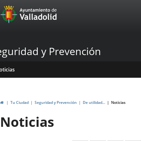
Portal
Saltar al contenido
Web
del
Ayuntamiento
eguridad y Prevención
de
Valladolid
icio
rvicios
entros
ormativas
blicaciones
oticias
Inicio
Tu Ciudad
Seguridad y Prevención
De utilidad...
Noticias
Noticias