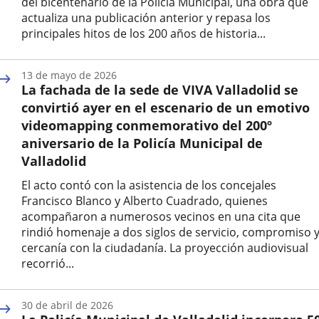
del bicentenario de la Policía Municipal, una obra que
actualiza una publicación anterior y repasa los
principales hitos de los 200 años de historia...
Fecha
de
13 de mayo de 2026
la
La fachada de la sede de VIVA Valladolid se
noticia
convirtió ayer en el escenario de un emotivo
videomapping conmemorativo del 200º
aniversario de la Policía Municipal de
Valladolid
El acto contó con la asistencia de los concejales
Francisco Blanco y Alberto Cuadrado, quienes
acompañaron a numerosos vecinos en una cita que
rindió homenaje a dos siglos de servicio, compromiso 
cercanía con la ciudadanía. La proyección audiovisual
recorrió...
Fecha
de
30 de abril de 2026
la