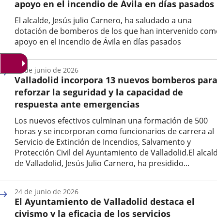
apoyo en el incendio de Ávila en días pasados
El alcalde, Jesús julio Carnero, ha saludado a una
dotación de bomberos de los que han intervenido com
apoyo en el incendio de Ávila en días pasados
Fecha
de
26 de junio de 2026
la
Valladolid incorpora 13 nuevos bomberos par
noticia
reforzar la seguridad y la capacidad de
respuesta ante emergencias
Los nuevos efectivos culminan una formación de 500
horas y se incorporan como funcionarios de carrera al
Servicio de Extinción de Incendios, Salvamento y
Protección Civil del Ayuntamiento de Valladolid.El alcal
de Valladolid, Jesús Julio Carnero, ha presidido...
Fecha
de
24 de junio de 2026
la
El Ayuntamiento de Valladolid destaca el
noticia
civismo y la eficacia de los servicios