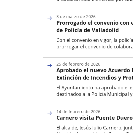
Fecha
de
3 de marzo de 2026
la
Prorrogado el convenio con 
noticia
de Policía de Valladolid
Con el convenio en vigor, la poli
prorrogar el convenio de colabora
Fecha
de
25 de febrero de 2026
la
Aprobado el nuevo Acuerdo M
noticia
Extinción de Incendios y Prot
El Ayuntamiento ha aprobado el e
destinados a la Policía Municipal y
Fecha
de
14 de febrero de 2026
la
Carnero visita Puente Duero 
noticia
El alcalde, Jesús Julio Carnero, j