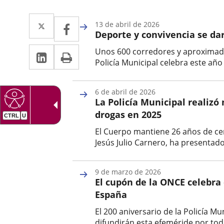
Twitter
Enlace
Facebook
Enlace
13 de abril de 2026
Deporte y convivencia se dar
a
a
LinkedIn
Enlace
Imprimir
Unos 600 corredores y aproximada
una
una
Policía Municipal celebra este año
a
aplicación
aplicación
Fecha
una
de
externa.
externa.
6 de abril de 2026
la
aplicación
La Policía Municipal realizó
noticia
drogas en 2025
externa.
El Cuerpo mantiene 26 años de cert
Jesús Julio Carnero, ha presentado
Fecha
de
9 de marzo de 2026
la
El cupón de la ONCE celebra 
noticia
España
El 200 aniversario de la Policía M
difundirán esta efeméride por toda