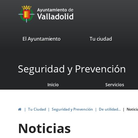
Portal
Saltar al contenido
avaTop
Web
del
Ayuntamiento
valladolid.es
El Ayuntamiento
Tu ciudad
de
Valladolid
Seguridad y Prevención
Inicio
Servicios
Inicio
Tu Ciudad
Seguridad y Prevención
De utilidad...
Notici
Noticias