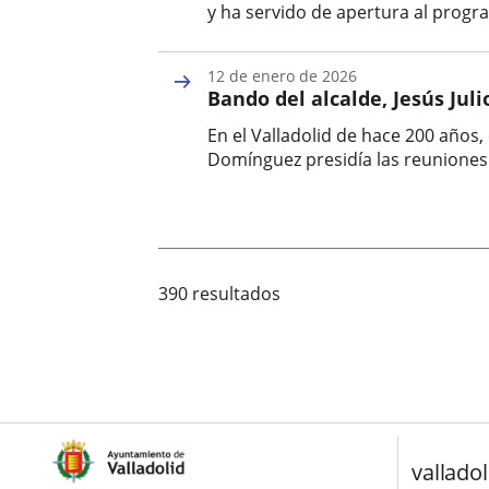
y ha servido de apertura al progr
Fecha
de
12 de enero de 2026
la
Bando del alcalde, Jesús Juli
noticia
En el Valladolid de hace 200 años,
Domínguez presidía las reuniones 
Fecha
de
la
noticia
390 resultados
valladol