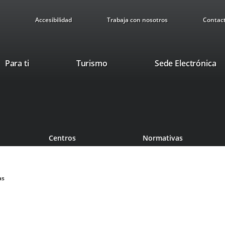
Accesibilidad
Trabaja con nosotros
Contac
Este
En
Para ti
Turismo
Sede Electrónica
enlace
a
se
u
abrirá
ap
en
ex
una
ventana
Centros
Normativas
nueva.
as