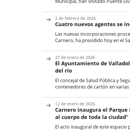
Municipal, han visitado Puente Due
Fecha
de
2 de febrero de 2026
la
Cuatro nuevos agentes se inc
noticia
Las nuevas incorporaciones procede
Carnero, ha presidido hoy en el S
Fecha
de
27 de enero de 2026
la
El Ayuntamiento de Valladol
noticia
del río
El concejal de Salud Pública y Se
contenedores de cartón en varias r
Fecha
de
12 de enero de 2026
la
Carnero inaugura el Parque 
noticia
al cuerpo de toda la ciudad”
El acto inaugural de este espacio p