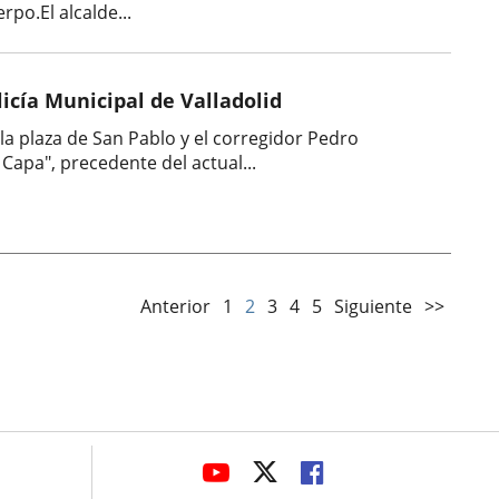
po.El alcalde...
licía Municipal de Valladolid
 la plaza de San Pablo y el corregidor Pedro
Capa", precedente del actual...
Anterior
1
2
3
4
5
Siguiente
>>
avaHeaderSocial
ENLACE
ENLACE
ENLACE