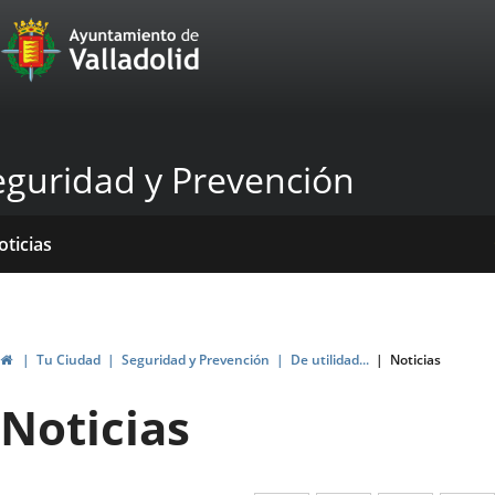
Portal
Saltar al contenido
Web
del
Ayuntamiento
eguridad y Prevención
de
Valladolid
icio
rvicios
entros
ormativas
blicaciones
oticias
Inicio
Tu Ciudad
Seguridad y Prevención
De utilidad...
Noticias
Noticias