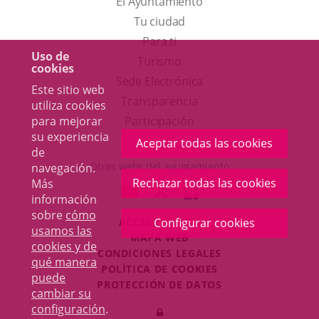
El Ayuntamiento
Tu ciudad
Para ti
Uso de
Este
Turismo
cookies
enlace
Enlace
Sede Electrónica
Este sitio web
se
a
Transparencia
utiliza cookies
abrirá
una
para mejorar
Participación
su experiencia
en
aplicación
Aceptar todas las cookies
de
una
externa.
Otras webs del ayuntamiento
navegación.
ventana
Rechazar todas las cookies
Más
aderSocial
ENLACE
ENLACE
ENLACE
información
nueva.
A
A
A
sobre
cómo
ACCESIBILIDAD
Configurar cookies
UNA
UNA
UNA
usamos las
MAPA WEB
APLICACIÓN
APLICACIÓN
APLICACIÓN
cookies y de
r
CONDICIONES LEGALES
EXTERNA.
EXTERNA.
EXTERNA.
qué manera
POLÍTICA DE COOKIES
puede
PROTECCIÓN DE DATOS
cambiar su
Toggl
configuración
.
Iniciar
navig