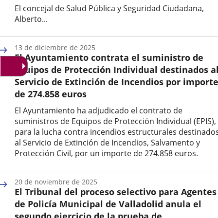
El concejal de Salud Pública y Seguridad Ciudadana,
Alberto...
Fecha
de
13 de diciembre de 2025
la
El Ayuntamiento contrata el suministro de
noticia
Equipos de Protección Individual destinados a
Servicio de Extinción de Incendios por import
de 274.858 euros
El Ayuntamiento ha adjudicado el contrato de
suministros de Equipos de Protección Individual (EPIS),
para la lucha contra incendios estructurales destinado
al Servicio de Extinción de Incendios, Salvamento y
Protección Civil, por un importe de 274.858 euros.
Fecha
de
20 de noviembre de 2025
la
El Tribunal del proceso selectivo para Agentes
noticia
de Policía Municipal de Valladolid anula el
segundo ejercicio de la prueba de