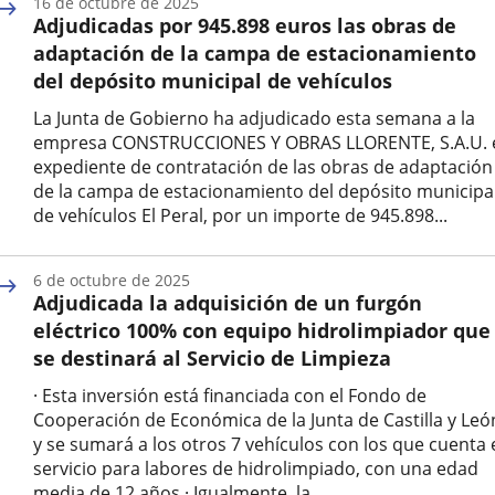
16 de octubre de 2025
la
Adjudicadas por 945.898 euros las obras de
noticia
adaptación de la campa de estacionamiento
del depósito municipal de vehículos
La Junta de Gobierno ha adjudicado esta semana a la
empresa CONSTRUCCIONES Y OBRAS LLORENTE, S.A.U. 
expediente de contratación de las obras de adaptación
de la campa de estacionamiento del depósito municipa
de vehículos El Peral, por un importe de 945.898...
Fecha
de
6 de octubre de 2025
la
Adjudicada la adquisición de un furgón
noticia
eléctrico 100% con equipo hidrolimpiador que
se destinará al Servicio de Limpieza
· Esta inversión está financiada con el Fondo de
Cooperación de Económica de la Junta de Castilla y Leó
y se sumará a los otros 7 vehículos con los que cuenta 
servicio para labores de hidrolimpiado, con una edad
media de 12 años.· Igualmente, la...