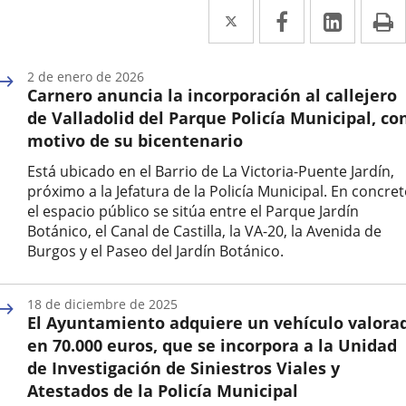
Twitter
Enlace
Facebook
Enlace
Linke
Enlace
I
a
a
a
una
una
una
2 de enero de 2026
Carnero anuncia la incorporación al callejero
aplicación
aplicación
aplica
de Valladolid del Parque Policía Municipal, co
externa.
externa.
extern
motivo de su bicentenario
Está ubicado en el Barrio de La Victoria-Puente Jardín,
próximo a la Jefatura de la Policía Municipal. En concret
el espacio público se sitúa entre el Parque Jardín
Botánico, el Canal de Castilla, la VA-20, la Avenida de
Burgos y el Paseo del Jardín Botánico.
Fecha
de
18 de diciembre de 2025
la
El Ayuntamiento adquiere un vehículo valora
noticia
en 70.000 euros, que se incorpora a la Unidad
de Investigación de Siniestros Viales y
Atestados de la Policía Municipal