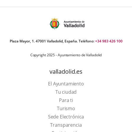
Plaza Mayor, 1. 47001 Valladolid, España. Teléfono:
+34 983 426 100
Copyright 2025 - Ayuntamiento de Valladolid
valladolid.es
El Ayuntamiento
Tu ciudad
Para ti
This
Turismo
link
Link
Sede Electrónica
will
to
Transparencia