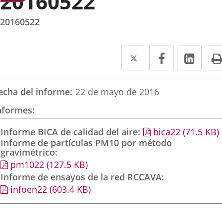
20160522
20160522
Twitter
Enlace
Facebook
Enlace
Link
Enla
a
a
a
una
una
una
echa del informe
22 de mayo de 2016
aplicación
aplicación
aplic
nformes
externa.
externa.
exte
Informe BICA de calidad del aire
bica22
(71.5
KB
)
Informe de partículas PM10 por método
gravimétrico
pm1022
(127.5
KB
)
Informe de ensayos de la red RCCAVA
infoen22
(603.4
KB
)