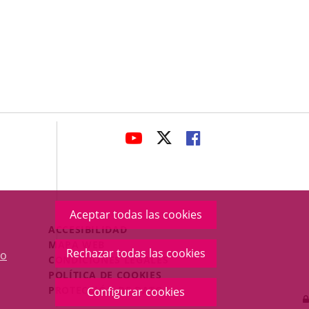
avaHeaderSocial
ENLACE
ENLACE
ENLACE
A
A
A
UNA
UNA
UNA
APLICACIÓN
APLICACIÓN
APLICACIÓN
EXTERNA.
EXTERNA.
EXTERNA.
Aceptar todas las cookies
Menú
ACCESIBILIDAD
Legal
MAPA WEB
Rechazar todas las cookies
o
Footer
CONDICIONES LEGALES
POLÍTICA DE COOKIES
PROTECCIÓN DE DATOS
Configurar cookies