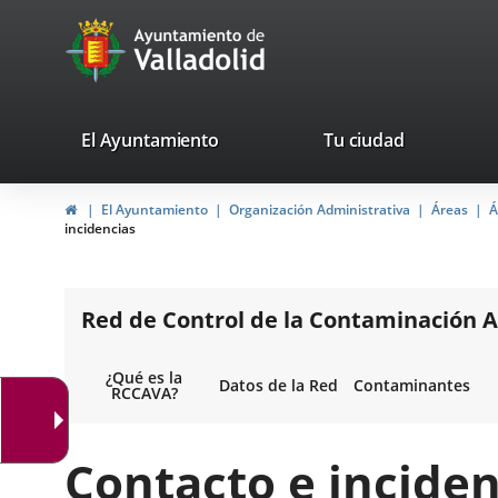
Portal
Saltar al contenido
avaTop
Web
del
Ayuntamiento
valladolid.es
El Ayuntamiento
Tu ciudad
de
Inicio
El Ayuntamiento
Organización Administrativa
Áreas
Á
Valladolid
incidencias
Red de Control de la Contaminación A
¿Qué es la
Datos de la Red
Contaminantes
RCCAVA?
Contacto e inciden