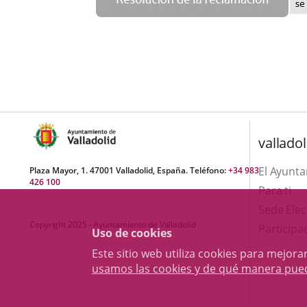
valladol
El Ayunt
Plaza Mayor, 1. 47001 Valladolid, España. Teléfono:
+34 983
426 100
Para ti
Sede Elec
Copyright 2025 - Ayuntamiento de Valladolid
Participa
Uso de cookies
Este sitio web utiliza cookies para mejo
usamos las cookies y de qué manera pue