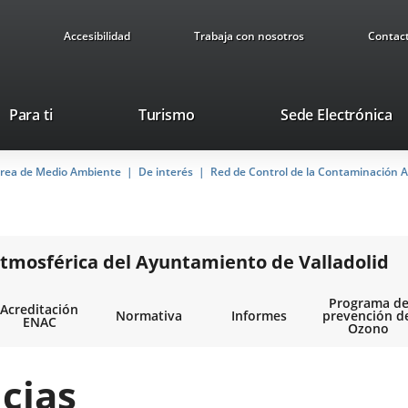
Accesibilidad
Trabaja con nosotros
Contac
Este
En
Para ti
Turismo
Sede Electrónica
enlace
a
se
u
rea de Medio Ambiente
De interés
abrirá
Red de Control de la Contaminación A
ap
en
ex
una
ventana
nueva.
tmosférica del Ayuntamiento de Valladolid
Programa d
Acreditación
Normativa
Informes
prevención d
ENAC
Ozono
cias