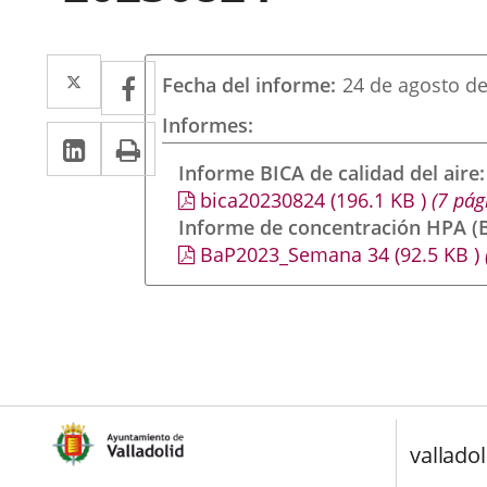
Twitter
Enlace
Facebook
Enlace
Fecha del informe
24 de agosto d
a
a
Informes
Linkedin
Enlace
Print
una
una
a
Informe BICA de calidad del aire
aplicación
aplicación
bica20230824
(196.1
KB
)
(7 pág
una
externa.
externa.
Informe de concentración HPA (B
aplicación
BaP2023_Semana 34
(92.5
KB
)
externa.
valladol