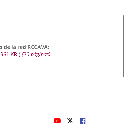
s de la red RCCAVA
(961
KB
)
(20 páginas)
avaHeaderSocial
LINK
LINK
LINK
TO
TO
TO