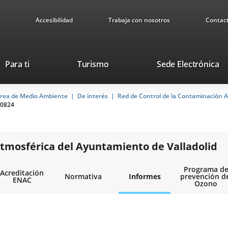
Accesibilidad
Trabaja con nosotros
Contac
This
Li
Para ti
Turismo
Sede Electrónica
link
to
will
ex
rea de Medio Ambiente
De interés
open
Red de Control de la Contaminación A
ap
0824
in
a
pop-
up
tmosférica del Ayuntamiento de Valladolid
window.
Programa d
Acreditación
Normativa
Informes
prevención d
ENAC
Ozono