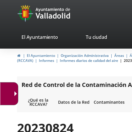
Portal
Jump to content
avaTop
Web
del
Ayuntamiento
valladolid.es
El Ayuntamiento
Tu ciudad
de
Home
El Ayuntamiento
Organización Administrativa
Áreas
Á
Valladolid
(RCCAVA)
Informes
Informes diarios de calidad del aire
2023
Red de Control de la Contaminación A
¿Qué es la
Datos de la Red
Contaminantes
RCCAVA?
20230824