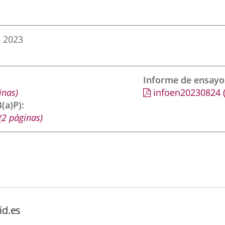
e 2023
Informe de ensayo
inas)
infoen20230824
(a)P)
(2 páginas)
id.es