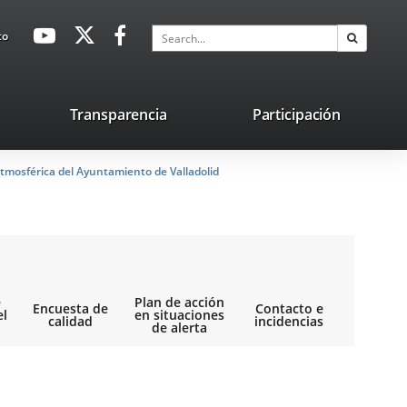
avaHeaderSocial
Link
Link
Link
Search
to
Search
to
to
to
external
external
external
application.
application.
application.
nk
Transparencia
Participación
ternal
tmosférica del Ayuntamiento de Valladolid
plication.
e
Plan de acción
Encuesta de
Contacto e
el
en situaciones
calidad
incidencias
de alerta