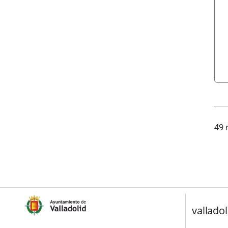
49 
valladol