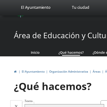
Portal
Saltar al contenido
valladolid.es
El Ayuntamiento
Tu ciudad
avaTop
Web
del
Ayuntamiento
Área de Educación y Cultu
de
Valladolid
Inicio
¿Qué hacemos?
¿Dónde 
Inicio
El Ayuntamiento
Organización Administrativa
Áreas
Á
¿Qué hacemos?
Búsqueda
Criterios
Texto
Twitter
Enlace
Facebook
Enlace
generales