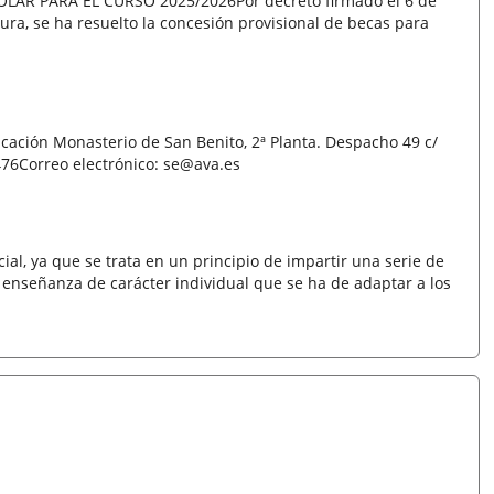
AR PARA EL CURSO 2025/2026Por decreto firmado el 6 de
ra, se ha resuelto la concesión provisional de becas para
ucación Monasterio de San Benito, 2ª Planta. Despacho 49 c/
476Correo electrónico: se@ava.es
al, ya que se trata en un principio de impartir una serie de
enseñanza de carácter individual que se ha de adaptar a los