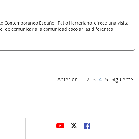
e Contemporáneo Español, Patio Herreriano, ofrece una visita
 el de comunicar a la comunidad escolar las diferentes
Anterior
1
2
3
4
5
Siguiente
avaHeaderSocial
ENLACE
ENLACE
ENLACE
A
A
A