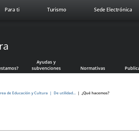
Este
En
Para ti
Turismo
Sede Electrónica
Accesibilidad
Trabaja con nosotros
Contac
enlace
a
se
un
abrirá
apl
en
ext
ra
una
ventana
nueva.
Ayudas y
estamos?
subvenciones
Normativas
Public
rea de Educación y Cultura
De utilidad...
¿Qué hacemos?