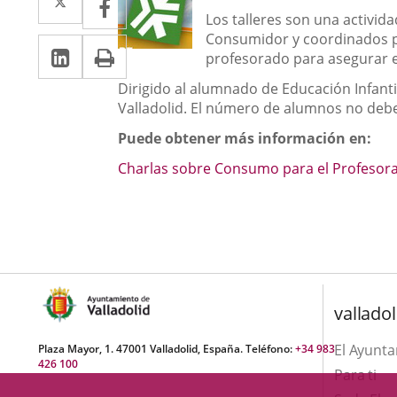
a
Los talleres son una activi
a
Consumidor y coordinados 
LinkedIn
Enlace
Imprimir
una
una
profesorado para asegurar el
a
aplicación
aplicación
Dirigido al alumnado de Educación Infanti
una
Valladolid. El número de alumnos no debe 
externa.
externa.
aplicación
Puede obtener más información en:
externa.
Charlas sobre Consumo para el Profesor
valladol
El Ayunt
Plaza Mayor, 1. 47001 Valladolid, España. Teléfono:
+34 983
426 100
Para ti