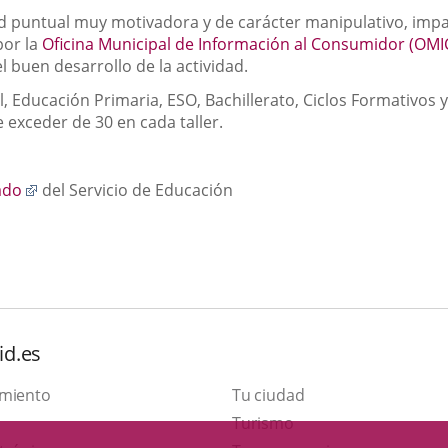
dad puntual muy motivadora y de carácter manipulativo, impa
por la
Oficina Municipal de Información al Consumidor (OMI
 buen desarrollo de la actividad.
l, Educación Primaria, ESO, Bachillerato, Ciclos Formativos 
exceder de 30 en cada taller.
Enlace
ado
del Servicio de Educación
a
una
aplicación
externa.
id.es
amiento
Tu ciudad
Este
Turismo