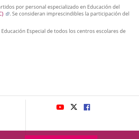
rtidos por personal especializado en Educación del
Enlace
C)
. Se consideran imprescindibles la participación del
a
una
y Educación Especial de todos los centros escolares de
aplicación
externa.
avaHeaderSocial
ENLACE
ENLACE
ENLACE
A
A
A
UNA
UNA
UNA
APLICACIÓN
APLICACIÓN
APLICACIÓN
EXTERNA.
EXTERNA.
EXTERNA.