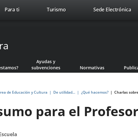
Este
En
Para ti
Turismo
Sede Electrónica
Accesibilidad
Trabaja con nosotros
Contac
enlace
a
se
un
abrirá
apl
en
ext
ra
una
ventana
nueva.
Ayudas y
estamos?
subvenciones
Normativas
Public
rea de Educación y Cultura
De utilidad...
¿Qué hacemos?
Charlas sobr
sumo para el Profeso
Escuela