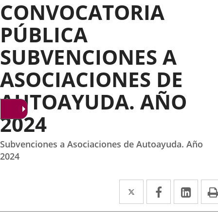
CONVOCATORIA
PÚBLICA
SUBVENCIONES A
ASOCIACIONES DE
AUTOAYUDA. AÑO
2024
Subvenciones a Asociaciones de Autoayuda. Año
2024
Twitter
Enlace
Facebook
Enlace
Link
Enla
a
a
a