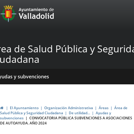
Portal
Saltar al contenido
Web
del
Ayuntamiento
rea de Salud Pública y Segurid
de
iudadana
Valladolid
icio
Qué
Dónde
yudas y subvenciones
acemos?
stamos?
ormativas
blicaciones
ticias
Inicio
El Ayuntamiento
Organización Administrativa
Áreas
Área de
Salud Pública y Seguridad Ciudadana
De utilidad...
Ayudas y
subvenciones
CONVOCATORIA PÚBLICA SUBVENCIONES A ASOCIACIONES
DE AUTOAYUDA. AÑO 2024