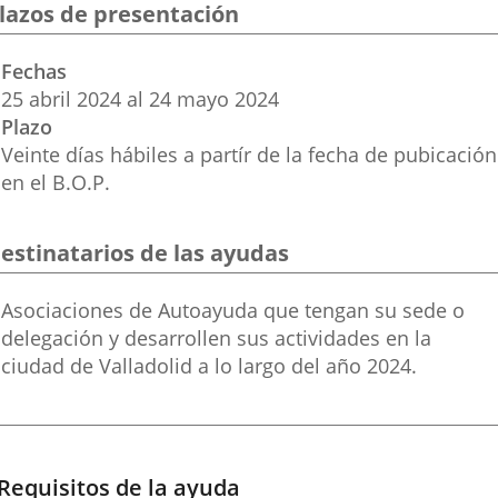
una
una
una
lazos de presentación
aplicación
aplicación
aplic
Fechas
externa.
externa.
exte
25
abril
2024
al
24
mayo
2024
Plazo
Veinte días hábiles a partír de la fecha de pubicación
en el B.O.P.
estinatarios de las ayudas
Destinatarios
Asociaciones de Autoayuda que tengan su sede o
de
delegación y desarrollen sus actividades en la
las
ciudad de Valladolid a lo largo del año 2024.
ayudas
Requisitos de la ayuda