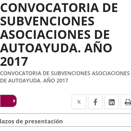
CONVOCATORIA DE
SUBVENCIONES
ASOCIACIONES DE
AUTOAYUDA. AÑO
2017
CONVOCATORIA DE SUBVENCIONES ASOCIACIONES
DE AUTOAYUDA. AÑO 2017
Twitter
Enlace
Facebook
Enlace
Link
Enla
a
a
a
una
una
una
lazos de presentación
aplicación
aplicación
aplic