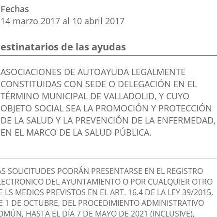
Fechas
externa.
externa.
exte
14
marzo
2017
al
10
abril
2017
estinatarios de las ayudas
Destinatarios
ASOCIACIONES DE AUTOAYUDA LEGALMENTE
ayuda
CONSTITUIDAS CON SEDE O DELEGACIÓN EN EL
TÉRMINO MUNICIPAL DE VALLADOLID, Y CUYO
OBJETO SOCIAL SEA LA PROMOCIÓN Y PROTECCIÓN
DE LA SALUD Y LA PREVENCIÓN DE LA ENFERMEDAD,
EN EL MARCO DE LA SALUD PÚBLICA.
escripción
AS SOLICITUDES PODRÁN PRESENTARSE EN EL REGISTRO
LECTRONICO DEL AYUNTAMIENTO O POR CUALQUIER OTRO
E LS MEDIOS PREVISTOS EN EL ART. 16.4 DE LA LEY 39/2015,
E 1 DE OCTUBRE, DEL PROCEDIMIENTO ADMINISTRATIVO
OMÚN, HASTA EL DÍA 7 DE MAYO DE 2021 (INCLUSIVE),