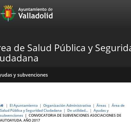
Portal
Saltar al contenido
Web
del
Ayuntamiento
rea de Salud Pública y Segurid
de
iudadana
Valladolid
icio
Qué
Dónde
yudas y subvenciones
acemos?
stamos?
ormativas
blicaciones
ticias
Inicio
El Ayuntamiento
Organización Administrativa
Áreas
Área de
Salud Pública y Seguridad Ciudadana
De utilidad...
Ayudas y
subvenciones
CONVOCATORIA DE SUBVENCIONES ASOCIACIONES DE
AUTOAYUDA. AÑO 2017