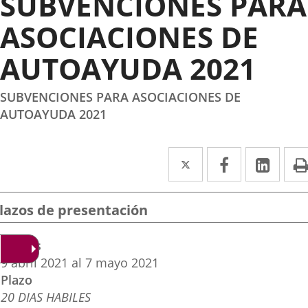
SUBVENCIONES PARA
ASOCIACIONES DE
AUTOAYUDA 2021
SUBVENCIONES PARA ASOCIACIONES DE
AUTOAYUDA 2021
Twitter
Enlace
Facebook
Enlace
Link
Enla
a
a
a
una
una
una
lazos de presentación
aplicación
aplicación
aplic
Fechas
externa.
externa.
exte
9
abril
2021
al
7
mayo
2021
Plazo
20 DIAS HABILES