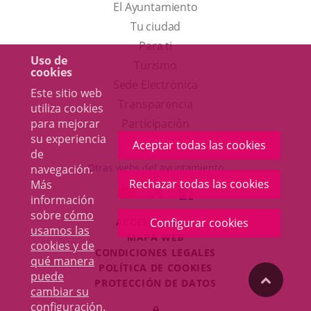
El Ayuntamiento
Tu ciudad
Para ti
Uso de
Este
Turismo
cookies
enlace
Enlace
Sede Electrónica
Este sitio web
se
a
Transparencia
utiliza cookies
abrirá
una
para mejorar
Participación
su experiencia
en
aplicación
Aceptar todas las cookies
de
una
externa.
Otras webs del ayuntamiento
navegación.
ventana
Rechazar todas las cookies
Más
aderSocial
ENLACE
ENLACE
ENLACE
información
nueva.
A
A
A
sobre
cómo
ACCESIBILIDAD
Configurar cookies
UNA
UNA
UNA
usamos las
MAPA WEB
APLICACIÓN
APLICACIÓN
APLICACIÓN
cookies y de
r
CONDICIONES LEGALES
EXTERNA.
EXTERNA.
EXTERNA.
qué manera
POLÍTICA DE COOKIES
puede
"Volver
PROTECCIÓN DE DATOS
cambiar su
Toggl
configuración
.
Iniciar
navig