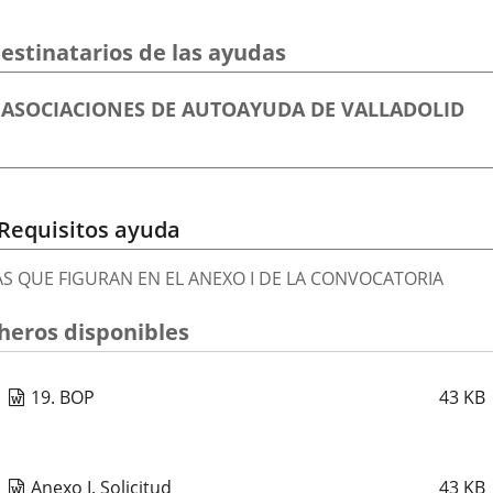
estinatarios de las ayudas
Destinatarios
ASOCIACIONES DE AUTOAYUDA DE VALLADOLID
ayuda
Requisitos ayuda
AS QUE FIGURAN EN EL ANEXO I DE LA CONVOCATORIA
cheros disponibles
19. BOP
43
KB
Anexo I. Solicitud
43
KB