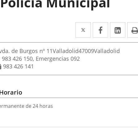
Policía Municipal
Twitter
Enlace
Facebook
Enlace
Link
Enla
a
a
a
rección
una
una
una
irección
vda. de Burgos nº 11
Valladolid
47009
Valladolid
aplicación
aplicación
aplic
ostal
Teléfonos
983 426 150
Emergencias 092
Fax
983 426 141
externa.
externa.
exte
Horario
ermanente de 24 horas