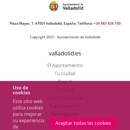
Plaza Mayor, 1. 47001 Valladolid, España. Teléfono:
+34 983 426 100
Copyright 2025 - Ayuntamiento de Valladolid
valladolid.es
El Ayuntamiento
Tu ciudad
Para ti
Uso de
Este
Turismo
cookies
enlace
Enlace
Sede Electrónica
Este sitio web
se
a
Transparencia
utiliza cookies
abrirá
una
para mejorar
Participación
su experiencia
en
aplicación
Aceptar todas las cookies
de