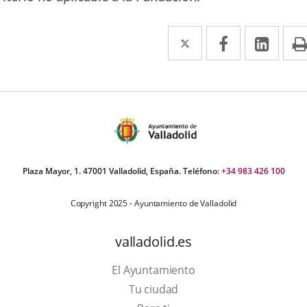
Twitter
Enlace
Facebook
Enlace
Link
Enla
a
a
a
una
una
una
aplicación
aplicación
aplic
externa.
externa.
exte
Plaza Mayor, 1. 47001 Valladolid, España. Teléfono:
+34 983 426 100
Copyright 2025 - Ayuntamiento de Valladolid
valladolid.es
El Ayuntamiento
Tu ciudad