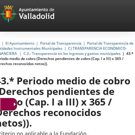
Portal
Saltar al contenido
Web
del
Ayuntamiento
Inicio
El Ayuntamiento
Portal de Transparencia
Portal de Transparencia de
tidades Instrumentales Municipales
C) TRANSPARENCIA ECONÓMICO-
de
NANCIERA
C.2.- Transparencia en los ingresos y gastos municipales
43.*
riodo medio de cobro (Derechos pendientes de cobro (Cap. I a III) x 365 /
Valladolid
rechos reconocidos netos)).
43.* Periodo medio de cobro
(Derechos pendientes de
obro (Cap. I a III) x 365 /
Derechos reconocidos
netos)).
riterio no aplicable a la Fundación.