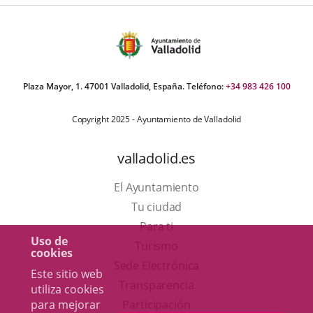
Plaza Mayor, 1. 47001 Valladolid, España. Teléfono:
+34 983 426 100
Copyright 2025 - Ayuntamiento de Valladolid
valladolid.es
El Ayuntamiento
Tu ciudad
Para ti
Uso de
Este
Turismo
cookies
enlace
Enlace
Sede Electrónica
Este sitio web
se
a
Transparencia
utiliza cookies
abrirá
una
para mejorar
Participación