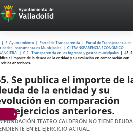
Portal
Saltar al contenido
Web
del
Ayuntamiento
Inicio
El Ayuntamiento
Portal de Transparencia
Portal de Transparencia de
tidades Instrumentales Municipales
C) TRANSPARENCIA ECONÓMICO-
de
NANCIERA
C.2.- Transparencia en los ingresos y gastos municipales
45. S
blica el importe de la deuda de la entidad y su evolución en comparación con
Valladolid
ercicios anteriores.
45. Se publica el importe de l
deuda de la entidad y su
evolución en comparación
con ejercicios anteriores.
A FUNDACIÓN TEATRO CALDERÓN NO TIENE DEUDA
ENDIENTE EN EL EJERCICIO ACTUAL.