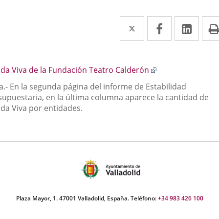
Twitter
Enlace
Facebook
Enlace
Link
Enla
a
a
a
scripción
una
una
una
Enlace
da Viva de la Fundación Teatro Calderón
aplicación
aplicación
aplic
a
a.- En la segunda página del informe de Estabilidad
externa.
externa.
exte
una
supuestaria, en la última columna aparece la cantidad de
aplicación
da Viva por entidades.
externa.
Plaza Mayor, 1. 47001 Valladolid, España. Teléfono:
+34 983 426 100