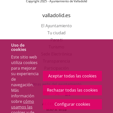
Copyright 2025 - Ayuntamiento de Valladolid
valladolid.es
El Ayuntamiento
Tu ciudad
Para ti
Uso de
Este
Turismo
cookies
enlace
Enlace
Sede Electrónica
Este sitio web
se
a
Transparencia
utiliza cookies
abrirá
una
para mejorar
Participación
su experiencia
en
aplicación
Aceptar todas las cookies
de
una
externa.
Otras webs del ayuntamiento
navegación.
ventana
Rechazar todas las cookies
Más
aderSocial
ENLACE
ENLACE
ENLACE
información
nueva.
A
A
A
sobre
cómo
ACCESIBILIDAD
Configurar cookies
UNA
UNA
UNA
usamos las
MAPA WEB
APLICACIÓN
APLICACIÓN
APLICACIÓN
cookies y de