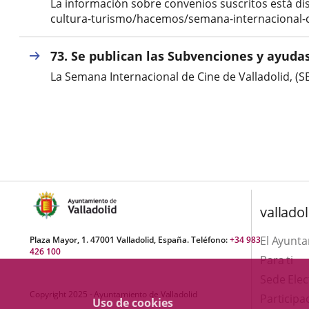
La información sobre convenios suscritos está di
cultura-turismo/hacemos/semana-internacional-c
73. Se publican las Subvenciones y ayudas
La Semana Internacional de Cine de Valladolid, (
valladol
El Ayunt
Plaza Mayor, 1. 47001 Valladolid, España. Teléfono:
+34 983
426 100
Para ti
Sede Elec
Copyright 2025 - Ayuntamiento de Valladolid
Participa
Uso de cookies