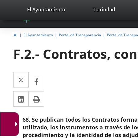
Portal
Saltar al contenido
valladolid.es
El Ayuntamiento
Tu ciudad
avaTop
Web
del
Inicio
El Ayuntamiento
Portal de Transparencia
Portal de Transp
Ayuntamiento
F.2.- Contratos, c
de
Valladolid
Twitter
Enlace
Facebook
Enlace
a
a
LinkedIn
Enlace
Imprimir
una
una
a
aplicación
aplicación
una
externa.
68. Se publican todos los Contratos formal
externa.
aplicación
utilizado, los instrumentos a través de l
procedimiento y la identidad de los adjud