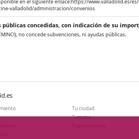
sponible en el siguiente enlace:https://www.valladolid.es/e
ine-valladolid/administracion/convenios
 públicas concedidas, con indicación de su importe,
SEMINCI), no concede subvenciones, ni ayudas públicas.
id.es
amiento
Tu ciudad
Este
Turismo
Enlace
enlace
trónica
Transparencia
a
se
ción