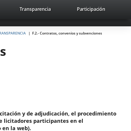
lace
Transparencia
Participación
avaHeaderSocial
Enlace
Enlace
Enlace
Buscar
to
Buscar
a
a
a
a
una
una
una
icación
aplicación
aplicación
aplicación
 TRANSPARENCIA
F.2.- Contratos, convenios y subvenciones
erna.
externa.
externa.
externa.
s
icitación y de adjudicación, el procedimiento
 licitadores participantes en el
 en la web).