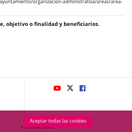
s/ayuntamiento/organizacion-administrativa/areas/area-
 objetivo o finalidad y beneficiarios.
avaHeaderSocial
ENLACE
ENLACE
ENLACE
A
A
A
UNA
UNA
UNA
APLICACIÓN
APLICACIÓN
APLICACIÓN
EXTERNA.
EXTERNA.
EXTERNA.
Aceptar todas las cookies
Menú
ACCESIBILIDAD