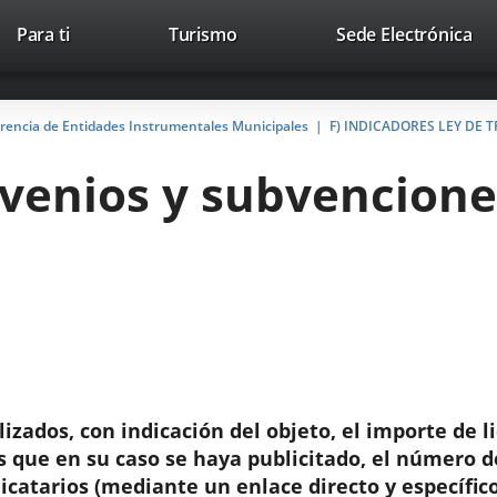
Este
En
Para ti
Turismo
Sede Electrónica
Accesibilidad
Trabaja con nosotros
Contac
enlace
a
se
un
abrirá
apl
arencia de Entidades Instrumentales Municipales
F) INDICADORES LEY DE
en
ext
una
onvenios y subvencione
ventana
nueva.
izados, con indicación del objeto, el importe de l
os que en su caso se haya publicitado, el número de
icatarios (mediante un enlace directo y específico