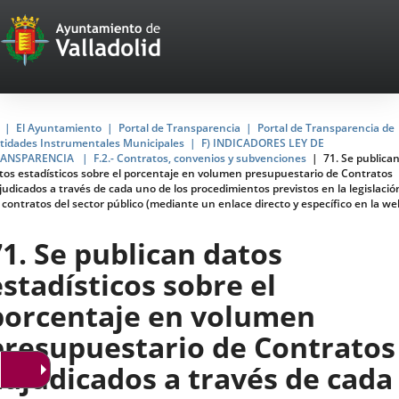
Portal
Saltar al contenido
Web
del
Ayuntamiento
Inicio
El Ayuntamiento
Portal de Transparencia
Portal de Transparencia de
tidades Instrumentales Municipales
F) INDICADORES LEY DE
de
RANSPARENCIA
F.2.- Contratos, convenios y subvenciones
71. Se publica
tos estadísticos sobre el porcentaje en volumen presupuestario de Contratos
Valladolid
judicados a través de cada uno de los procedimientos previstos en la legislació
 contratos del sector público (mediante un enlace directo y específico en la we
71. Se publican datos
estadísticos sobre el
porcentaje en volumen
presupuestario de Contratos
adjudicados a través de cada