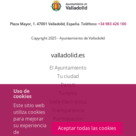
Plaza Mayor, 1. 47001 Valladolid, España. Teléfono:
+34 983 426 100
Copyright 2025 - Ayuntamiento de Valladolid
valladolid.es
El Ayuntamiento
Tu ciudad
Para ti
Uso de
Este
Turismo
cookies
enlace
Enlace
Sede Electrónica
Este sitio web
se
a
Transparencia
utiliza cookies
abrirá
una
para mejorar
Participación
su experiencia
en
aplicación
Aceptar todas las cookies
de
una
externa.