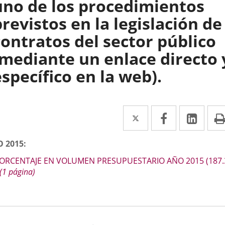
uno de los procedimientos
previstos en la legislación de
contratos del sector público
(mediante un enlace directo 
específico en la web).
Twitter
Enlace
Facebook
Enlace
Link
Enla
a
a
a
scripción
 2015:
una
una
una
ORCENTAJE EN VOLUMEN PRESUPUESTARIO AÑO 2015
(187.
aplicación
aplicación
aplic
(1 página)
externa.
externa.
exte