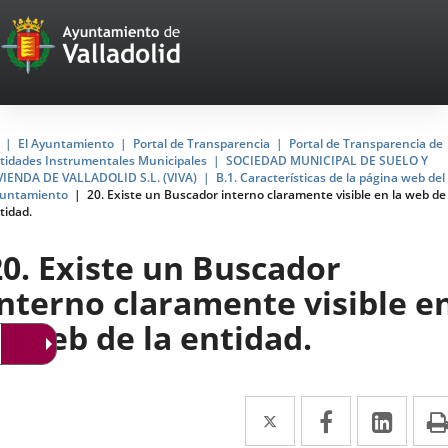
Portal
Saltar al contenido
Web
del
Ayuntamiento
Inicio
El Ayuntamiento
Portal de Transparencia
Portal de Transparencia de
tidades Instrumentales Municipales
SOCIEDAD MUNICIPAL DE SUELO Y
de
VIENDA DE VALLADOLID S.L. (VIVA)
B.1. Características de la página web del
untamiento
20. Existe un Buscador interno claramente visible en la web de 
Valladolid
tidad.
20. Existe un Buscador
interno claramente visible e
la web de la entidad.
Twitter
Enlace
Facebook
Enlace
Link
Enla
a
a
a