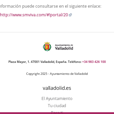
scripción
información puede consultarse en el siguiente enlace:
una
una
una
Enlace
http://www.smviva.com/#!portal/20
aplicación
aplicación
aplic
a
externa.
externa.
exte
una
aplicación
externa.
Plaza Mayor, 1. 47001 Valladolid, España. Teléfono:
+34 983 426 100
Copyright 2025 - Ayuntamiento de Valladolid
valladolid.es
El Ayuntamiento
Tu ciudad
Para ti