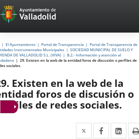
Portal
Saltar al contenido
Web
del
Ayuntamiento
Inicio
El Ayuntamiento
Portal de Transparencia
Portal de Transparencia de
tidades Instrumentales Municipales
SOCIEDAD MUNICIPAL DE SUELO Y
de
VIENDA DE VALLADOLID S.L. (VIVA)
B.2.- Información y atención al
udadano
29. Existen en la web de la entidad foros de discusión o perfiles de
Valladolid
des sociales.
29. Existen en la web de la
entidad foros de discusión o
perfiles de redes sociales.
Twitter
Enlace
Facebook
Enlace
Link
Enla
a
a
a