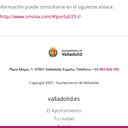
scripción
información puede consultarse en el siguiente enlace:
una
una
una
Enlace
http://www.smviva.com/#!portal/29
aplicación
aplicación
aplic
a
externa.
externa.
exte
una
aplicación
externa.
Plaza Mayor, 1. 47001 Valladolid, España. Teléfono:
+34 983 426 100
Copyright 2025 - Ayuntamiento de Valladolid
valladolid.es
El Ayuntamiento
Tu ciudad
Para ti