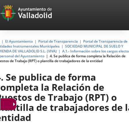
Portal
Saltar al contenido
Web
del
Ayuntamiento
Inicio
El Ayuntamiento
Portal de Transparencia
Portal de Transparencia de
tidades Instrumentales Municipales
SOCIEDAD MUNICIPAL DE SUELO Y
de
VIENDA DE VALLADOLID S.L. (VIVA)
A.1.- Información sobre los cargos electo
 personal del Ayuntamiento
4. Se publica de forma completa la Relación de
Valladolid
estos de Trabajo (RPT) o plantilla de trabajadores de la entidad
4. Se publica de forma
completa la Relación de
Puestos de Trabajo (RPT) o
plantilla de trabajadores de l
entidad