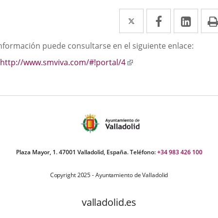
Twitter
Enlace
Facebook
Enlace
Link
Enla
a
a
a
scripción
información puede consultarse en el siguiente enlace:
una
una
una
Enlace
http://www.smviva.com/#!portal/4
aplicación
aplicación
aplic
a
externa.
externa.
exte
una
aplicación
externa.
Plaza Mayor, 1. 47001 Valladolid, España. Teléfono:
+34 983 426 100
Copyright 2025 - Ayuntamiento de Valladolid
valladolid.es