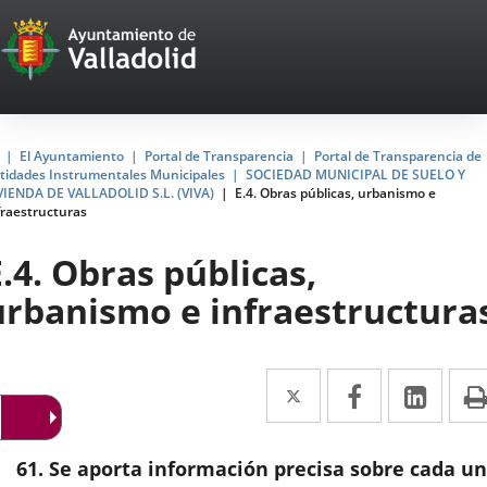
Portal
Saltar al contenido
Web
del
Ayuntamiento
Inicio
El Ayuntamiento
Portal de Transparencia
Portal de Transparencia de
tidades Instrumentales Municipales
SOCIEDAD MUNICIPAL DE SUELO Y
de
VIENDA DE VALLADOLID S.L. (VIVA)
E.4. Obras públicas, urbanismo e
fraestructuras
Valladolid
E.4. Obras públicas,
urbanismo e infraestructura
Twitter
Enlace
Facebook
Enlace
Link
Enla
a
a
a
una
una
una
61. Se aporta información precisa sobre cada u