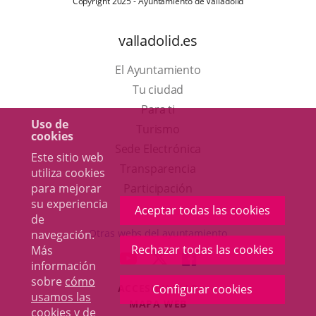
Copyright 2025 - Ayuntamiento de Valladolid
valladolid.es
El Ayuntamiento
Tu ciudad
Para ti
Uso de
Este
Turismo
cookies
enlace
Enlace
Sede Electrónica
Este sitio web
se
a
Transparencia
utiliza cookies
abrirá
una
para mejorar
Participación
su experiencia
en
aplicación
Aceptar todas las cookies
de
una
externa.
Otras webs del ayuntamiento
navegación.
ventana
Rechazar todas las cookies
Más
aderSocial
ENLACE
ENLACE
ENLACE
información
nueva.
A
A
A
sobre
cómo
ACCESIBILIDAD
Configurar cookies
UNA
UNA
UNA
usamos las
MAPA WEB
APLICACIÓN
APLICACIÓN
APLICACIÓN
cookies y de