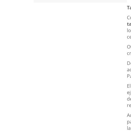
T
C
t
l
c
O
c
D
a
P
E
e
d
r
A
p
l