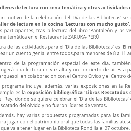
alleres de lectura con cena temática y otras actividades
on motivo de la celebración del ‘Día de las Bibliotecas’ s
aller de lectura en la cocina ‘Lecturas con mucho gusto’,
os participantes, tras la lectura del libro ‘Pantaleón y las 
ena temática en el Restaurante ZARUKA-PERÚ.
tra de las actividades para el ‘Día de las Bibliotecas’ es ‘
El 
rear un cuento genial entre todos,para menores de 8 a 11 años
entro de la programación especial de este día, también, 
cogerá una lectura en voz alta y un concierto de aires a pa
arquesol, en colaboración con el Centro Cívico y el Centro de
l programa incluye, además, varias exposiciones en la Re
jemplo es la
exposición bibliográfica ‘Libros Rescatados 
el Rey, donde se quiere celebrar el ‘Día de las Bibliotecas
escatado del olvido y no fueron líderes de ventas.
demás, hay varias propuestas programadas para las fam
ara jugar con el patrimonio oral que todas las familias ates
a que va a tener lugar en la Biblioteca Rondilla el 27 octubre, 