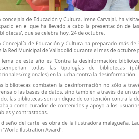
escripción
a concejala de Educación y Cultura, Irene Carvajal, ha visit
spacio en el que ha llevado a cabo la presentación de la
ibliotecas’, que se celebra hoy, 24 de octubre.
a Concejalía de Educación y Cultura ha preparado más de 30
e la Red Municipal de Valladolid durante el mes de octubre
l lema de este año es ‘Contra la desinformación: bibliot
esempeñan todas las tipologías de bibliotecas (públi
acionales/regionales) en la lucha contra la desinformación.
as bibliotecas combaten la desinformación no sólo a travé
rensa o las bases de datos, sino también a través de un u
odo, las bibliotecas son un dique de contención contra la d
rabaja como curador de contenidos y apoyo a los usuarios
iables y contrastadas.
l diseño del cartel es obra de la ilustradora malagueña, L
n 'World Ilustration Award'.