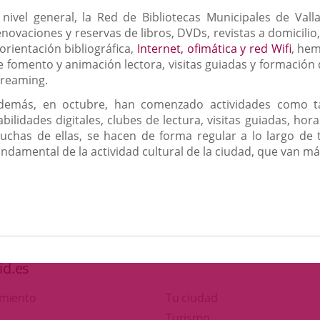
 nivel general, la Red de Bibliotecas Municipales de Vall
enovaciones y reservas de libros, DVDs, revistas a domicilio,
 orientación bibliográfica,
Internet, ofimática y red Wifi
, hem
e fomento y animación lectora, visitas guiadas y formación d
treaming.
demás, en octubre, han comenzado actividades como tall
abilidades digitales, clubes de lectura, visitas guiadas, ho
uchas de ellas, se hacen de forma regular a lo largo de 
undamental de la actividad cultural de la ciudad, que van más
id.es
amiento
Tu ciudad
Este
Turismo