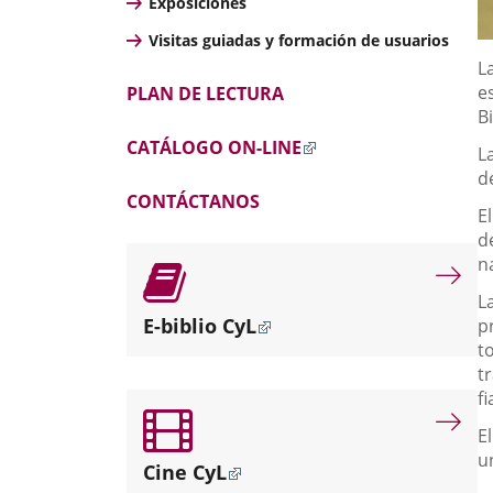
Exposiciones
Visitas guiadas y formación de usuarios
D
L
e
PLAN DE LECTURA
B
CATÁLOGO ON-LINE
L
d
CONTÁCTANOS
E
d
n
L
E-biblio CyL
p
t
t
f
E
u
Cine CyL