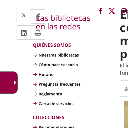
E
Enlace
Enla
Twitter
Enlace
Facebook
Enlace
Las bibliotecas
a
a
a
a
c
en las redes
una
una
LinkedIn
Enlace
Imprimir
una
una
aplicación
aplic
m
a
externa.
exter
aplicación
aplicación
Bibliotecas
QUIÉNES SOMOS
una
p
externa.
externa.
Nuestras bibliotecas
aplicación
Cómo hacerse socio
El 
externa.
fun
Horario
Preguntas frecuentes
F
2
d
Reglamento
l
n
Carta de servicios
COLECCIONES
Recomendaciones