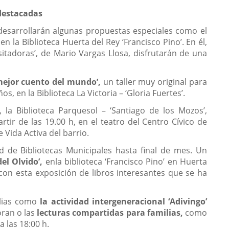
 destacadas
e desarrollarán algunas propuestas especiales como el
en la Biblioteca Huerta del Rey ‘Francisco Pino’. En él,
visitadoras’, de Mario Vargas Llosa, disfrutarán de una
mejor cuento del mundo’,
un taller muy original para
, en la Biblioteca La Victoria – ‘Gloria Fuertes’.
la Biblioteca Parquesol – ‘Santiago de los Mozos’,
rtir de las 19.00 h, en el teatro del Centro Cívico de
 Vida Activa del barrio.
d de Bibliotecas Municipales hasta final de mes. Un
del Olvido’,
enla biblioteca ‘Francisco Pino’ en Huerta
’ con esta exposición de libros interesantes que se ha
ilias como
la actividad intergeneracional ‘Adivingo’
oran o las
lecturas compartidas para familias,
como
a las 18:00 h.