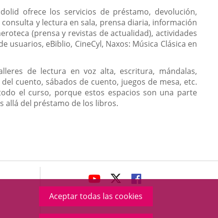
adolid ofrece los servicios de préstamo, devolución,
 consulta y lectura en sala, prensa diaria, información
eroteca (prensa y revistas de actualidad), actividades
e usuarios, eBiblio, CineCyl, Naxos: Música Clásica en
eres de lectura en voz alta, escritura, mándalas,
ra del cuento, sábados de cuento, juegos de mesa, etc.
todo el curso, porque estos espacios son una parte
 allá del préstamo de los libros.
avaHeaderSocial
ENLACE
ENLACE
ENLACE
A
A
A
Aceptar todas las cookies
UNA
UNA
UNA
APLICACIÓN
APLICACIÓN
APLICACIÓN