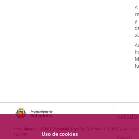
A
r
y
d
s
A
h
M
f
valladol
El Ayunt
Plaza Mayor, 1. 47001 Valladolid, España. Teléfono:
+34 983
Uso de cookies
426 100
Para ti