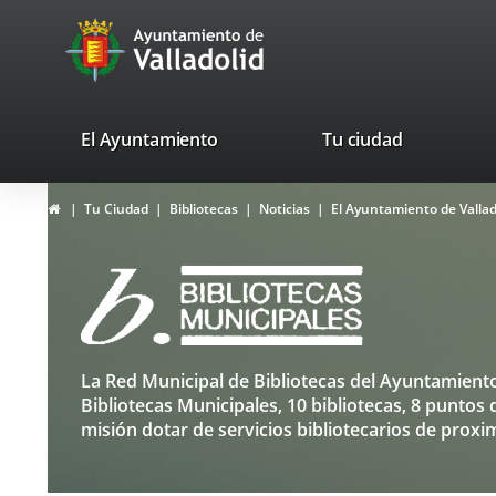
Portal
Saltar al contenido
avaTop
Web
del
Ayuntamiento
valladolid.es
El Ayuntamiento
Tu ciudad
de
Inicio
Tu Ciudad
Bibliotecas
Noticias
El Ayuntamiento de Vallado
Valladolid
Bibliotecas
La Red Municipal de Bibliotecas del Ayuntamiento 
Top
Bibliotecas Municipales, 10 bibliotecas, 8 puntos 
misión dotar de servicios bibliotecarios de proxi