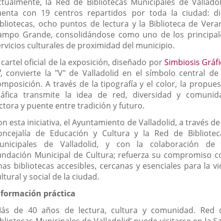
ctualmente, la Red de Bibliotecas Municipales de Valladol
uenta con 19 centros repartidos por toda la ciudad: di
ibliotecas, ocho puntos de lectura y la Biblioteca de Vera
ampo Grande, consolidándose como uno de los principal
ervicios culturales de proximidad del municipio.
 cartel oficial de la exposición, diseñado por
Simbiosis Gráfi
Enlace
, convierte la "V" de Valladolid en el símbolo central de 
a
omposición. A través de la tipografía y el color, la propues
una
ráfica transmite la idea de red, diversidad y comunid
aplicación
ctora y puente entre tradición y futuro.
externa.
n esta iniciativa, el Ayuntamiento de Valladolid, a través de
oncejalía de Educación y Cultura y la Red de Bibliotec
unicipales de Valladolid, y con la colaboración de 
undación Municipal de Cultura; refuerza su compromiso c
nas bibliotecas accesibles, cercanas y esenciales para la vi
ltural y social de la ciudad.
nformación práctica
Más de 40 años de lectura, cultura y comunidad. Red 
bliotecas Municipales de Valladolid’ puede visitarse en la S