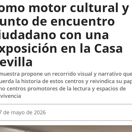
omo motor cultural y
unto de encuentro
iudadano con una
xposición en la Casa
evilla
muestra propone un recorrido visual y narrativo qu
uerda la historia de estos centros y reivindica su pa
o centros promotores de la lectura y espacios de
vivencia
echa
7 de mayo de 2026
e
a
oticia