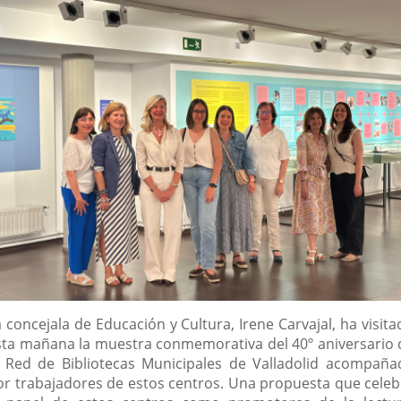
escripción
 concejala de Educación y Cultura, Irene Carvajal, ha visit
sta mañana la muestra conmemorativa del 40º aniversario 
a Red de Bibliotecas Municipales de Valladolid acompaña
or trabajadores de estos centros. Una propuesta que celeb