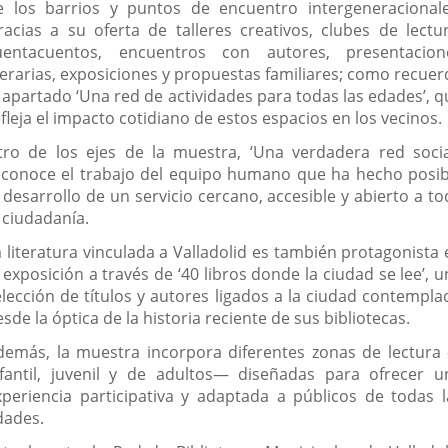
e los barrios y puntos de encuentro intergeneracionale
racias a su oferta de talleres creativos, clubes de lectur
uentacuentos, encuentros con autores, presentacion
iterarias, exposiciones y propuestas familiares; como recuer
l apartado ‘Una red de actividades para todas las edades’, q
fleja el impacto cotidiano de estos espacios en los vecinos.
tro de los ejes de la muestra, ‘Una verdadera red social
econoce el trabajo del equipo humano que ha hecho posib
 desarrollo de un servicio cercano, accesible y abierto a t
 ciudadanía.
a literatura vinculada a Valladolid es también protagonista 
 exposición a través de ‘40 libros donde la ciudad se lee’, 
elección de títulos y autores ligados a la ciudad contempla
sde la óptica de la historia reciente de sus bibliotecas.
demás, la muestra incorpora diferentes zonas de lectura
nfantil, juvenil y de adultos— diseñadas para ofrecer u
xperiencia participativa y adaptada a públicos de todas l
dades.