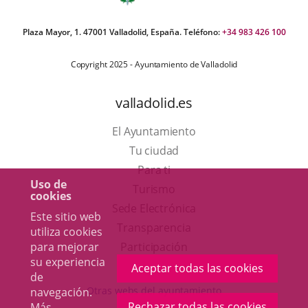
Plaza Mayor, 1. 47001 Valladolid, España. Teléfono:
+34 983 426 100
Copyright 2025 - Ayuntamiento de Valladolid
valladolid.es
El Ayuntamiento
Tu ciudad
Para ti
Uso de
Este
Turismo
cookies
enlace
Enlace
Sede Electrónica
Este sitio web
se
a
Transparencia
utiliza cookies
abrirá
una
Participación
para mejorar
su experiencia
en
aplicación
Aceptar todas las cookies
de
una
externa.
Otras webs del ayuntamiento
navegación.
ventana
Rechazar todas las cookies
Más