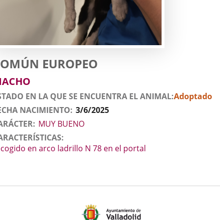
atos
nimal
ato
aza
COMÚN EUROPEO
el
exo
MACHO
nimal
STADO EN LA QUE SE ENCUENTRA EL ANIMAL
Adoptado
ECHA NACIMIENTO
3/6/2025
ARÁCTER
MUY BUENO
ARACTERÍSTICAS
cogido en arco ladrillo N 78 en el portal