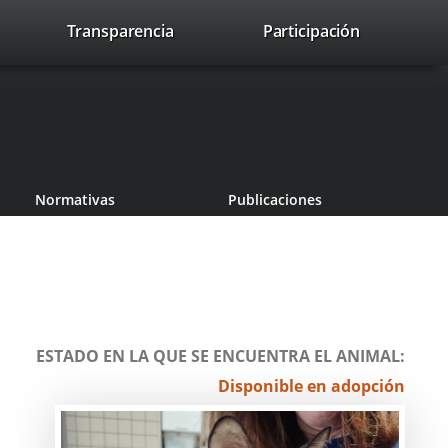
lace
Transparencia
Participación
avaHeaderSocial
Enlace
Enlace
Enlace
Buscar
to
Buscar
a
a
a
a
una
una
una
icación
aplicación
aplicación
aplicación
erna.
externa.
externa.
externa.
Normativas
Publicaciones
ESTADO EN LA QUE SE ENCUENTRA EL ANIMAL
Disponible en adopción