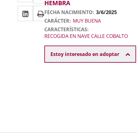
a
Sexo
HEMBRA
a
animal
LinkedIn
Enlace
Imprimir
una
FECHA NACIMIENTO
3/6/2025
una
a
CARÁCTER
MUY BUENA
aplicación
aplicación
CARACTERÍSTICAS
una
externa.
externa.
RECOGIDA EN NAVE CALLE COBALTO
aplicación
Video
externa.
Estoy interesado en adoptar