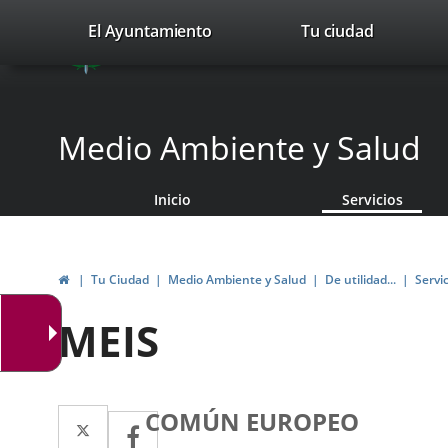
Portal
Saltar al contenido
valladolid.es
El Ayuntamiento
Tu ciudad
avaTop
Web
del
Ayuntamiento
Medio Ambiente y Salud
de
Inicio
Servicios
Valladolid
Inicio
Tu Ciudad
Medio Ambiente y Salud
De utilidad...
Servi
MEIS
Datos
Animal
Gato
Raza
Twitter
Enlace
COMÚN EUROPEO
Facebook
Enlace
del