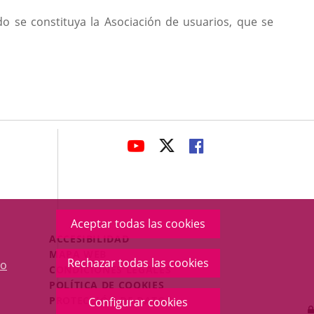
 se constituya la Asociación de usuarios, que se
avaHeaderSocial
ENLACE
ENLACE
ENLACE
A
A
A
UNA
UNA
UNA
APLICACIÓN
APLICACIÓN
APLICACIÓN
EXTERNA.
EXTERNA.
EXTERNA.
Aceptar todas las cookies
Menú
ACCESIBILIDAD
Legal
MAPA WEB
Rechazar todas las cookies
o
Footer
CONDICIONES LEGALES
POLÍTICA DE COOKIES
PROTECCIÓN DE DATOS
Configurar cookies