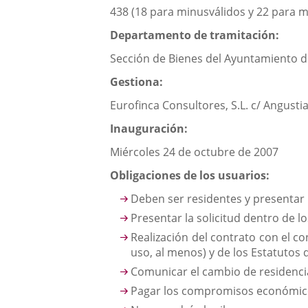
una
externa.
438 (18 para minusválidos y 22 para m
externa.
aplicación
Departamento de tramitación:
externa.
Sección de Bienes del Ayuntamiento de 
Gestiona:
Eurofinca Consultores, S.L. c/ Angustia
Inauguración:
Miércoles 24 de octubre de 2007
Obligaciones de los usuarios:
Deben ser residentes y presentar
Presentar la solicitud dentro de l
Realización del contrato con el c
uso, al menos) y de los Estatutos 
Comunicar el cambio de residenci
Pagar los compromisos económi