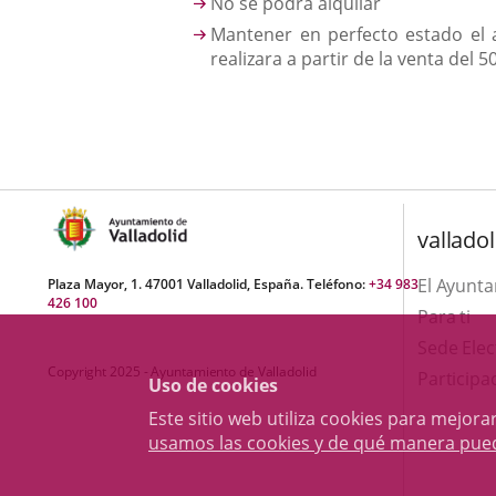
No se podrá alquilar
Mantener en perfecto estado el 
realizara a partir de la venta del 5
valladol
El Ayunt
Plaza Mayor, 1. 47001 Valladolid, España. Teléfono:
+34 983
426 100
Para ti
Sede Elec
Copyright 2025 - Ayuntamiento de Valladolid
Participa
Uso de cookies
Este sitio web utiliza cookies para mejo
usamos las cookies y de qué manera pue