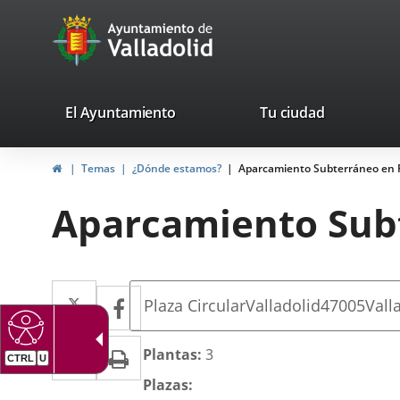
Portal
Saltar al contenido
avaTop
Web
del
Ayuntamiento
valladolid.es
El Ayuntamiento
Tu ciudad
de
Inicio
Temas
¿Dónde estamos?
Aparcamiento Subterráneo en Pl
Valladolid
Aparcamiento Subt
Dirección
Twitter
Enlace
Facebook
Enlace
Dirección
Plaza Circular
Valladolid
47005
Vall
a
a
postal
LinkedIn
Enlace
Imprimir
una
Descripción
Plantas:
3
una
a
aplicación
Plazas:
aplicación