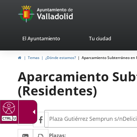
Portal
Saltar al contenido
avaTop
Web
del
Ayuntamiento
valladolid.es
El Ayuntamiento
Tu ciudad
de
Inicio
Temas
¿Dónde estamos?
Aparcamiento Subterráneo en P
Valladolid
Aparcamiento Subt
(Residentes)
Dirección
Twitter
Enlace
Facebook
Enlace
Dirección
Plaza Gutiérrez Semprun s/n
Delic
a
a
postal
LinkedIn
Enlace
Imprimir
una
Descripción
Plazas: