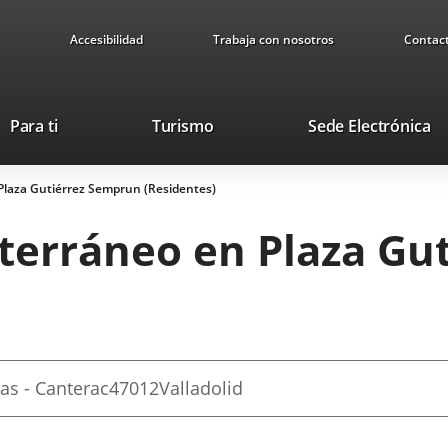
Accesibilidad
Trabaja con nosotros
Contac
Este
En
Para ti
Turismo
Sede Electrónica
enlace
a
se
u
laza Gutiérrez Semprun (Residentes)
abrirá
ap
en
ex
erráneo en Plaza Gu
una
ventana
nueva.
ias - Canterac
47012
Valladolid