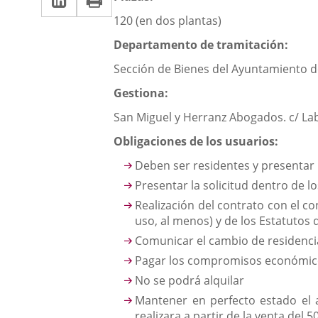
una
a
aplicación
120 (en dos plantas)
aplicación
una
externa.
Departamento de tramitación:
externa.
aplicación
Sección de Bienes del Ayuntamiento de 
externa.
Gestiona:
San Miguel y Herranz Abogados. c/ Labr
Obligaciones de los usuarios:
Deben ser residentes y presentar
Presentar la solicitud dentro de l
Realización del contrato con el c
uso, al menos) y de los Estatutos 
Comunicar el cambio de residenci
Pagar los compromisos económi
No se podrá alquilar
Mantener en perfecto estado el 
realizara a partir de la venta del 5