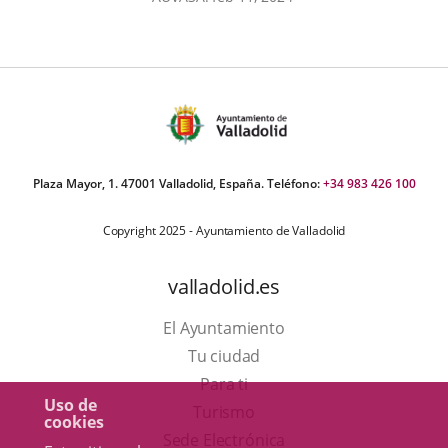
externa.
Plaza Mayor, 1. 47001 Valladolid, España. Teléfono:
+34 983 426 100
Copyright 2025 - Ayuntamiento de Valladolid
valladolid.es
El Ayuntamiento
Tu ciudad
Para ti
Uso de
Este
Turismo
cookies
enlace
Enlace
Sede Electrónica