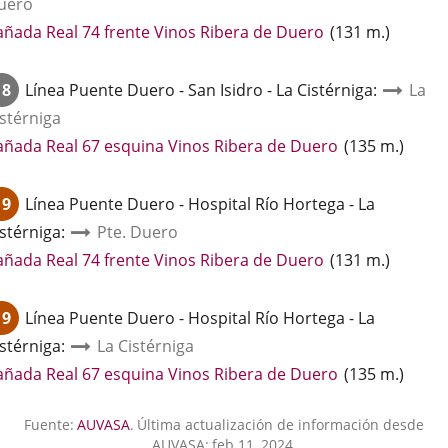
uero
Enlace
añada Real 74 frente Vinos Ribera de Duero
(
131
m.
)
a
una
18
Línea
Puente Duero - San Isidro - La Cistérniga
:
La
aplicación
istérniga
externa.
Enlace
añada Real 67 esquina Vinos Ribera de Duero
(
135
m.
)
a
una
19
Línea
Puente Duero - Hospital Río Hortega - La
aplicación
istérniga
:
Pte. Duero
externa.
Enlace
añada Real 74 frente Vinos Ribera de Duero
(
131
m.
)
a
una
19
Línea
Puente Duero - Hospital Río Hortega - La
aplicación
istérniga
:
La Cistérniga
externa.
Enlace
añada Real 67 esquina Vinos Ribera de Duero
(
135
m.
)
a
una
Fuente:
AUVASA
.
Última actualización de información desde
aplicación
AUVASA:
feb 11, 2024