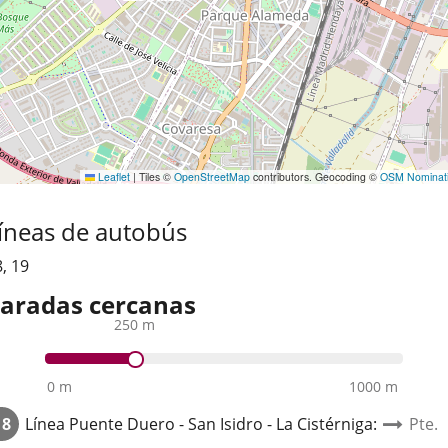
Leaflet
|
Tiles ©
OpenStreetMap
contributors. Geocoding ©
OSM Nominat
íneas de autobús
8
,
19
aradas cercanas
250 m
0 m
1000 m
18
Línea
Puente Duero - San Isidro - La Cistérniga
:
Pte.