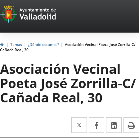
Portal
Saltar al contenido
Web
del
Ayuntamiento
Inicio
Temas
¿Dónde estamos?
Asociación Vecinal Poeta José Zorrilla-C/
Cañada Real, 30
de
Asociación Vecinal
Valladolid
Poeta José Zorrilla-C/
Cañada Real, 30
Twitter
Enlace
Facebook
Enlace
Linke
Enlace
I
a
a
a