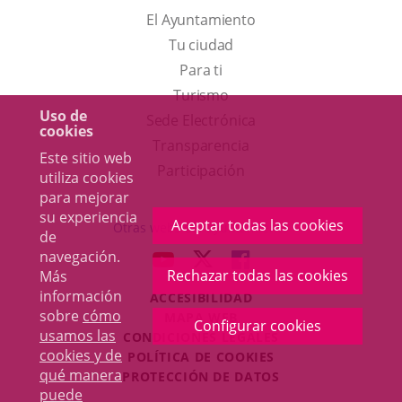
El Ayuntamiento
Tu ciudad
Para ti
Este
Turismo
Uso de
enlace
Enlace
Sede Electrónica
cookies
se
a
Transparencia
Este sitio web
abrirá
una
Participación
utiliza cookies
en
aplicación
para mejorar
su experiencia
una
externa.
Aceptar todas las cookies
Otras webs del ayuntamiento
de
ventana
navegación.
aderSocial
ENLACE
ENLACE
ENLACE
nueva.
Rechazar todas las cookies
Más
A
A
A
información
ACCESIBILIDAD
UNA
UNA
UNA
sobre
cómo
MAPA WEB
APLICACIÓN
APLICACIÓN
APLICACIÓN
Configurar cookies
r
usamos las
CONDICIONES LEGALES
EXTERNA.
EXTERNA.
EXTERNA.
cookies y de
POLÍTICA DE COOKIES
qué manera
PROTECCIÓN DE DATOS
puede