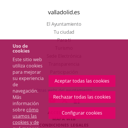
valladolid.es
El Ayuntamiento
Tu ciudad
Para ti
Uso de
Este
Turismo
cookies
enlace
Enlace
Sede Electrónica
Este sitio web
se
a
Transparencia
utiliza cookies
abrirá
una
para mejorar
Participación
su experiencia
en
aplicación
Aceptar todas las cookies
de
una
externa.
Otras webs del ayuntamiento
navegación.
ventana
Rechazar todas las cookies
Más
aderSocial
ENLACE
ENLACE
ENLACE
información
nueva.
A
A
A
sobre
cómo
ACCESIBILIDAD
Configurar cookies
UNA
UNA
UNA
usamos las
MAPA WEB
APLICACIÓN
APLICACIÓN
APLICACIÓN
cookies y de
r
CONDICIONES LEGALES