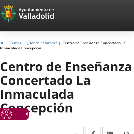
Portal
Saltar al contenido
Web
del
Ayuntamiento
Inicio
Temas
¿Dónde estamos?
Centro de Enseñanza Concertado La
Inmaculada Concepción
de
Centro de Enseñanza
Valladolid
Concertado La
Inmaculada
Concepción
Twitter
Enlace
Facebook
Enlace
Linke
Enlace
I