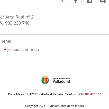
a
a
a
irección
una
una
una
Dirección
c/ Arca Real nº 21.
aplicación
aplicación
aplica
postal
Teléfonos
983 230 748
externa.
externa.
extern
Descripción
Tiene:
Jornada continua
Plaza Mayor, 1. 47001 Valladolid, España. Teléfono:
+34 983 426 100
Copyright 2025 - Ayuntamiento de Valladolid