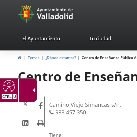
Portal
Saltar al contenido
avaTop
Web
del
Ayuntamiento
valladolid.es
El Ayuntamiento
Tu ciudad
de
Inicio
Temas
¿Dónde estamos?
Centro de Enseñanza Público A
Valladolid
Centro de Enseñan
CTRL
U
Dirección
Twitter
Enlace
Facebook
Enlace
Dirección
Camino Viejo Simancas s/n.
a
a
postal
Teléfonos
983 457 350
LinkedIn
Enlace
Imprimir
una
una
a
aplicación
aplicación
Descripción
Tiene: