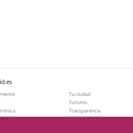
id.es
amiento
Tu ciudad
Este
Turismo
Enlace
enlace
trónica
Transparencia
a
se
ción
una
abrirá