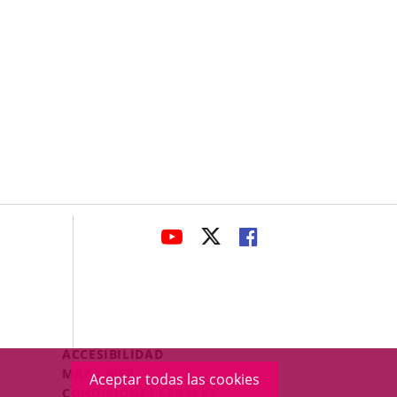
avaHeaderSocial
ENLACE
ENLACE
ENLACE
A
A
A
UNA
UNA
UNA
APLICACIÓN
APLICACIÓN
APLICACIÓN
EXTERNA.
EXTERNA.
EXTERNA.
Menú
ACCESIBILIDAD
Legal
MAPA WEB
Aceptar todas las cookies
Footer
CONDICIONES LEGALES