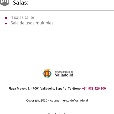
una
una
una
Salas:
aplicación
aplicación
aplica
4 salas taller
externa.
externa.
extern
Sala de usos multiples
Plaza Mayor, 1. 47001 Valladolid, España. Teléfono:
+34 983 426 100
Copyright 2025 - Ayuntamiento de Valladolid