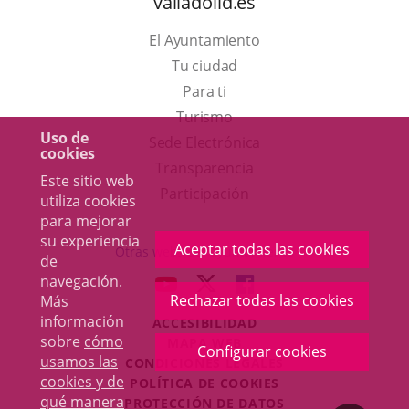
valladolid.es
El Ayuntamiento
Tu ciudad
Para ti
Este
Turismo
Uso de
enlace
Enlace
Sede Electrónica
cookies
se
a
Transparencia
Este sitio web
abrirá
una
Participación
utiliza cookies
en
aplicación
para mejorar
su experiencia
una
externa.
Aceptar todas las cookies
Otras webs del ayuntamiento
de
ventana
navegación.
aderSocial
ENLACE
ENLACE
ENLACE
nueva.
Rechazar todas las cookies
Más
A
A
A
información
ACCESIBILIDAD
UNA
UNA
UNA
sobre
cómo
MAPA WEB
APLICACIÓN
APLICACIÓN
APLICACIÓN
Configurar cookies
r
usamos las
CONDICIONES LEGALES
EXTERNA.
EXTERNA.
EXTERNA.
cookies y de
POLÍTICA DE COOKIES
qué manera
PROTECCIÓN DE DATOS