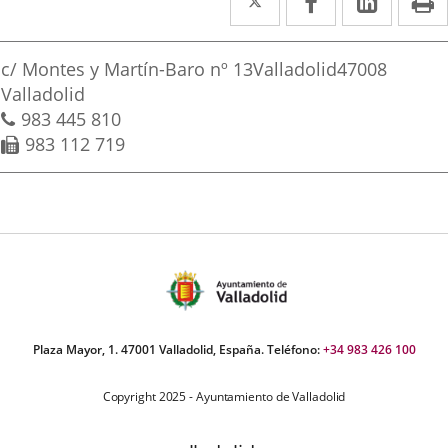
a
a
a
irección
una
una
una
Dirección
c/ Montes y Martín-Baro nº 13
Valladolid
47008
aplicación
aplicación
aplica
postal
Valladolid
Teléfonos
983 445 810
externa.
externa.
extern
Fax
983 112 719
Plaza Mayor, 1. 47001 Valladolid, España. Teléfono:
+34 983 426 100
Copyright 2025 - Ayuntamiento de Valladolid