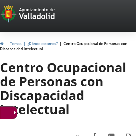
Portal
Saltar al contenido
Web
del
Ayuntamiento
Inicio
Temas
¿Dónde estamos?
Centro Ocupacional de Personas con
Discapacidad Intelectual
de
Centro Ocupacional
Valladolid
de Personas con
Discapacidad
Intelectual
Twitter
Enlace
Facebook
Enlace
Linke
Enlace
I