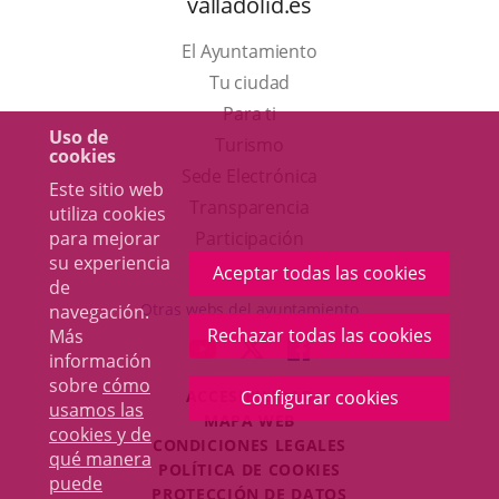
valladolid.es
El Ayuntamiento
Tu ciudad
Para ti
Uso de
Este
Turismo
cookies
enlace
Enlace
Sede Electrónica
Este sitio web
se
a
Transparencia
utiliza cookies
abrirá
una
para mejorar
Participación
su experiencia
en
aplicación
Aceptar todas las cookies
de
una
externa.
Otras webs del ayuntamiento
navegación.
ventana
Rechazar todas las cookies
Más
aderSocial
ENLACE
ENLACE
ENLACE
información
nueva.
A
A
A
sobre
cómo
ACCESIBILIDAD
Configurar cookies
UNA
UNA
UNA
usamos las
MAPA WEB
APLICACIÓN
APLICACIÓN
APLICACIÓN
cookies y de
r
CONDICIONES LEGALES
EXTERNA.
EXTERNA.
EXTERNA.
qué manera
POLÍTICA DE COOKIES
puede
PROTECCIÓN DE DATOS