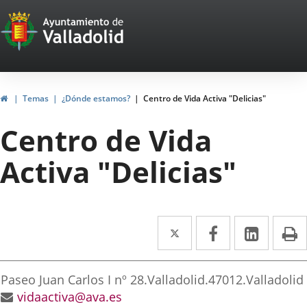
Portal
Saltar al contenido
Web
del
Ayuntamiento
Inicio
Temas
¿Dónde estamos?
Centro de Vida Activa "Delicias"
de
Centro de Vida
Valladolid
Activa "Delicias"
Twitter
Enlace
Facebook
Enlace
Linke
Enlace
I
a
a
a
irección
una
una
una
Dirección
Paseo Juan Carlos I nº 28.
Valladolid.
47012.
Valladolid
aplicación
aplicación
aplica
postal
Dirección
vidaactiva@ava.es