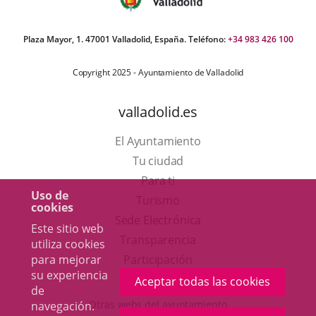
Plaza Mayor, 1. 47001 Valladolid, España. Teléfono:
+34 983 426 100
Copyright 2025 - Ayuntamiento de Valladolid
valladolid.es
El Ayuntamiento
Tu ciudad
Para ti
Uso de
Este
Turismo
cookies
enlace
Enlace
Sede Electrónica
Este sitio web
se
a
Transparencia
utiliza cookies
abrirá
una
para mejorar
Participación
su experiencia
en
aplicación
Aceptar todas las cookies
de
una
externa.
Otras webs del ayuntamiento
navegación.