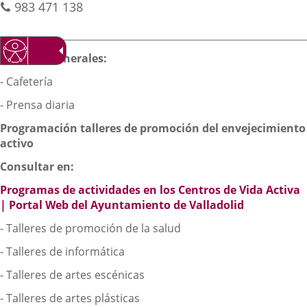
Teléfonos
de
983 471 138
externa.
externa.
extern
correo
electrónico
Descripción
Servicios generales:
- Cafetería
- Prensa diaria
Programación talleres de promoción del envejecimiento
activo
Consultar en:
Programas de actividades en los Centros de Vida Activa
| Portal Web del Ayuntamiento de Valladolid
- Talleres de promoción de la salud
- Talleres de informática
- Talleres de artes escénicas
- Talleres de artes plásticas