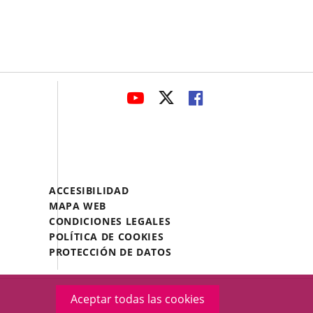
avaHeaderSocial
ENLACE
ENLACE
ENLACE
A
A
A
UNA
UNA
UNA
APLICACIÓN
APLICACIÓN
APLICACIÓN
EXTERNA.
EXTERNA.
EXTERNA.
Menú
ACCESIBILIDAD
Legal
MAPA WEB
Footer
CONDICIONES LEGALES
POLÍTICA DE COOKIES
PROTECCIÓN DE DATOS
Aceptar todas las cookies