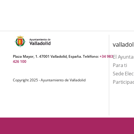
una
externa.
externa.
externa.
aplicación
externa.
valladol
El Ayunt
Plaza Mayor, 1. 47001 Valladolid, España. Teléfono:
+34 983
426 100
Para ti
Sede Elec
Copyright 2025 - Ayuntamiento de Valladolid
Participa