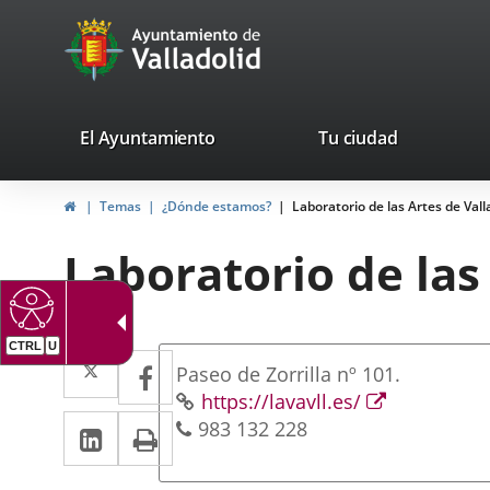
Portal
Saltar al contenido
avaTop
Web
del
Ayuntamiento
valladolid.es
El Ayuntamiento
Tu ciudad
de
Inicio
Temas
¿Dónde estamos?
Laboratorio de las Artes de Vall
Valladolid
Laboratorio de las
CTRL
U
Dirección
Twitter
Enlace
Facebook
Enlace
Dirección
Paseo de Zorrilla nº 101.
a
a
postal
Página
Enlace
https://lavavll.es/
LinkedIn
Enlace
Imprimir
Teléfonos
Web
a
983 132 228
una
una
una
a
aplicación
aplicación
aplicación