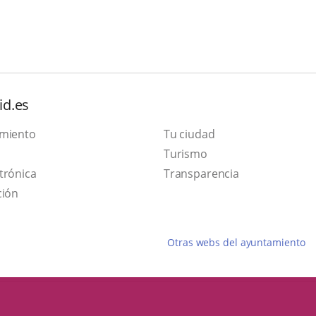
id.es
amiento
Tu ciudad
Este
Turismo
Enlace
enlace
trónica
Transparencia
a
se
ción
una
abrirá
aplicación
en
Otras webs del ayuntamiento
externa.
una
ventana
nueva.