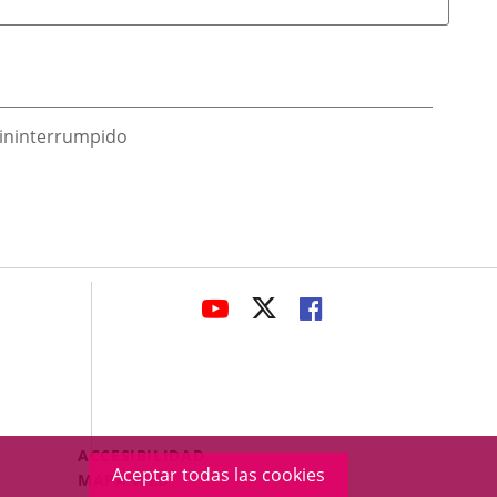
o ininterrumpido
avaHeaderSocial
ENLACE
ENLACE
ENLACE
A
A
A
UNA
UNA
UNA
APLICACIÓN
APLICACIÓN
APLICACIÓN
EXTERNA.
EXTERNA.
EXTERNA.
Menú
ACCESIBILIDAD
Aceptar todas las cookies
Legal
MAPA WEB