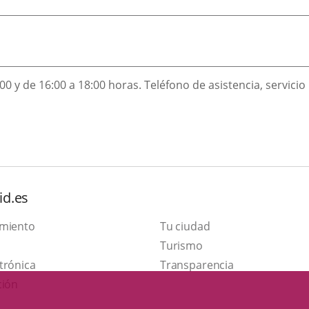
ón
:00 y de 16:00 a 18:00 horas. Teléfono de asistencia, servici
id.es
amiento
Tu ciudad
Este
Turismo
Enlace
enlace
trónica
Transparencia
a
se
ción
una
abrirá