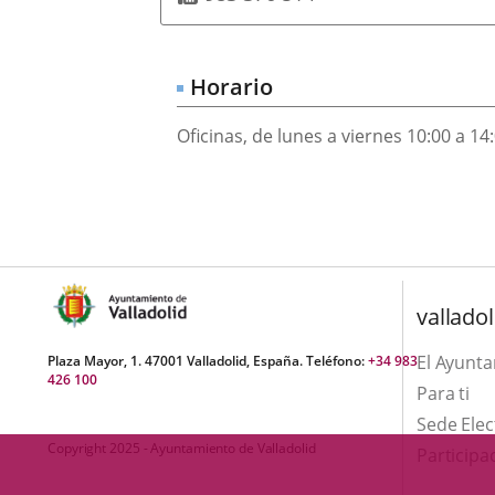
una
externa.
aplicaci
externa.
aplicación
externa.
externa.
Horario
Oficinas, de lunes a viernes 10:00 a 14
valladol
El Ayunt
Plaza Mayor, 1. 47001 Valladolid, España. Teléfono:
+34 983
426 100
Para ti
Sede Elec
Copyright 2025 - Ayuntamiento de Valladolid
Participa