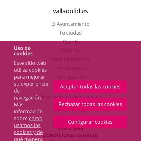
valladolid.es
El Ayuntamiento
Tu ciudad
Para ti
Uso de
Este
Turismo
cookies
enlace
Enlace
Sede Electrónica
Este sitio web
se
a
Transparencia
utiliza cookies
abrirá
una
para mejorar
Participación
su experiencia
en
aplicación
Aceptar todas las cookies
de
una
externa.
Otras webs del ayuntamiento
navegación.
ventana
Rechazar todas las cookies
Más
aderSocial
ENLACE
ENLACE
ENLACE
información
nueva.
A
A
A
sobre
cómo
ACCESIBILIDAD
Configurar cookies
UNA
UNA
UNA
usamos las
MAPA WEB
APLICACIÓN
APLICACIÓN
APLICACIÓN
cookies y de
r
CONDICIONES LEGALES
EXTERNA.
EXTERNA.
EXTERNA.
qué manera