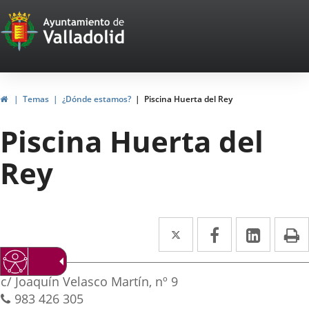
Portal
Saltar al contenido
Web
del
Ayuntamiento
Inicio
Temas
¿Dónde estamos?
Piscina Huerta del Rey
de
Piscina Huerta del
Valladolid
Rey
Twitter
Enlace
Facebook
Enlace
Linke
Enlace
I
a
a
a
irección
una
una
una
Dirección
c/ Joaquín Velasco Martín, nº 9
aplicación
aplicación
aplica
postal
Teléfonos
983 426 305