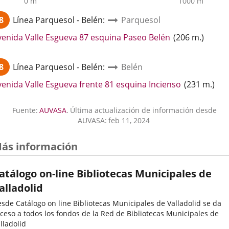
0 m
1000 m
8
Línea
Parquesol - Belén
:
Parquesol
Enlace
venida Valle Esgueva 87 esquina Paseo Belén
(
206
m.
)
a
una
8
Línea
Parquesol - Belén
:
Belén
aplicación
externa.
Enlace
venida Valle Esgueva frente 81 esquina Incienso
(
231
m.
)
a
una
Fuente:
AUVASA
.
Última actualización de información desde
aplicación
AUVASA:
feb 11, 2024
externa.
ás información
atálogo on-line Bibliotecas Municipales de
alladolid
sde Catálogo on line Bibliotecas Municipales de Valladolid se da
ceso a todos los fondos de la Red de Bibliotecas Municipales de
lladolid