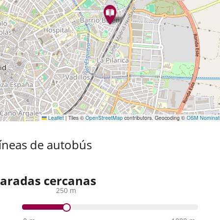
Leaflet
|
Tiles ©
OpenStreetMap
contributors. Geocoding ©
OSM Nominat
íneas de autobús
aradas cercanas
250 m