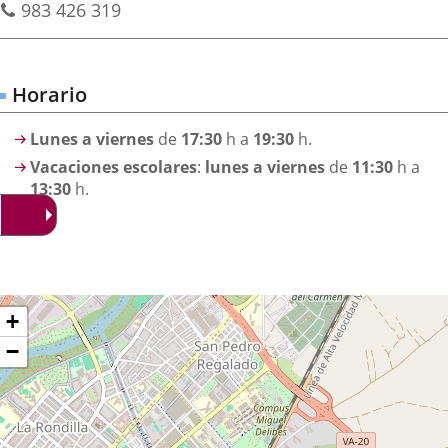
Teléfonos
de
983 426 319
externa.
externa.
extern
correo
electrónico
Horario
Lunes a viernes
de
17:30
h a
19:30
h.
Vacaciones escolares
:
lunes a viernes
de
11:30
h a
13:30
h.
Dónde
ltar
+
apa
stamos?
−