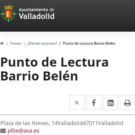
Portal
Saltar al contenido
Web
del
Ayuntamiento
Inicio
Temas
¿Dónde estamos?
Punto de Lectura Barrio Belén
de
Punto de Lectura
Valladolid
Barrio Belén
Twitter
Enlace
Facebook
Enlace
Linke
Enlace
I
a
a
a
irección
una
una
una
Dirección
Plaza de las Nieves, 14
Valladolid
47011
Valladolid
aplicación
aplicación
aplica
postal
Dirección
plbe@ava.es