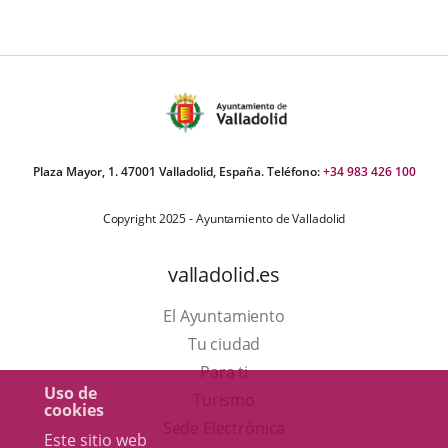
Plaza Mayor, 1. 47001 Valladolid, España. Teléfono:
+34 983 426 100
Copyright 2025 - Ayuntamiento de Valladolid
valladolid.es
El Ayuntamiento
Tu ciudad
Para ti
Uso de
Este
Turismo
cookies
enlace
Enlace
Sede Electrónica
Este sitio web