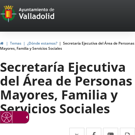
Portal
Saltar al contenido
Web
del
Ayuntamiento
Inicio
Temas
¿Dónde estamos?
Secretaría Ejecutiva del Área de Personas
Mayores, Familia y Servicios Sociales
de
Secretaría Ejecutiva
Valladolid
del Área de Personas
Mayores, Familia y
Servicios Sociales
Twitter
Enlace
Facebook
Enlace
Linke
Enlace
I