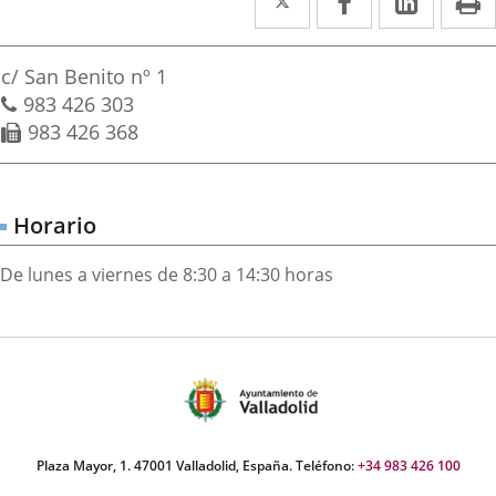
a
a
a
irección
una
una
una
Dirección
c/ San Benito nº 1
aplicación
aplicación
aplica
postal
Teléfonos
983 426 303
Fax
983 426 368
externa.
externa.
extern
Horario
De lunes a viernes de 8:30 a 14:30 horas
Plaza Mayor, 1. 47001 Valladolid, España. Teléfono:
+34 983 426 100