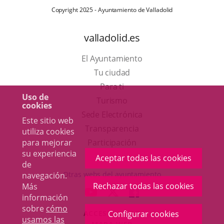
Copyright 2025 - Ayuntamiento de Valladolid
valladolid.es
El Ayuntamiento
Tu ciudad
Para ti
Uso de
Este
Turismo
cookies
enlace
Enlace
Sede Electrónica
Este sitio web
se
a
Transparencia
utiliza cookies
abrirá
una
para mejorar
Participación
su experiencia
en
aplicación
Aceptar todas las cookies
de
una
externa.
Otras webs del ayuntamiento
navegación.
ventana
Rechazar todas las cookies
Más
aderSocial
ENLACE
ENLACE
ENLACE
información
nueva.
A
A
A
sobre
cómo
ACCESIBILIDAD
Configurar cookies
UNA
UNA
UNA
usamos las