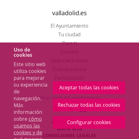
valladolid.es
El Ayuntamiento
Tu ciudad
Para ti
Uso de
Este
Turismo
cookies
enlace
Enlace
Sede Electrónica
Este sitio web
se
a
Transparencia
utiliza cookies
abrirá
una
para mejorar
Participación
su experiencia
en
aplicación
Aceptar todas las cookies
de
una
externa.
Otras webs del ayuntamiento
navegación.
ventana
Rechazar todas las cookies
Más
aderSocial
ENLACE
ENLACE
ENLACE
información
nueva.
A
A
A
sobre
cómo
ACCESIBILIDAD
Configurar cookies
UNA
UNA
UNA
usamos las
MAPA WEB
APLICACIÓN
APLICACIÓN
APLICACIÓN
cookies y de
r
CONDICIONES LEGALES