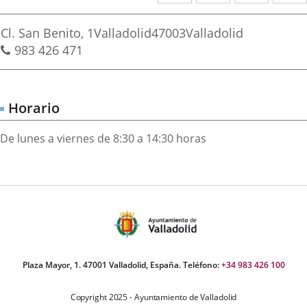
a
a
a
irección
una
una
una
Dirección
Cl. San Benito, 1
Valladolid
47003
Valladolid
aplicación
aplicación
aplica
postal
Teléfonos
983 426 471
externa.
externa.
extern
Horario
De lunes a viernes de 8:30 a 14:30 horas
Plaza Mayor, 1. 47001 Valladolid, España. Teléfono:
+34 983 426 100
Copyright 2025 - Ayuntamiento de Valladolid