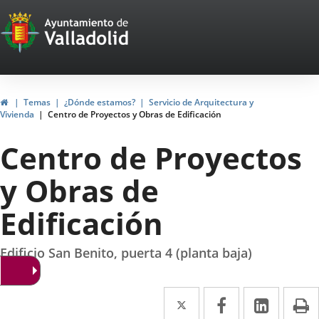
Portal
Saltar al contenido
Web
del
Ayuntamiento
Inicio
Temas
¿Dónde estamos?
Servicio de Arquitectura y
Vivienda
Centro de Proyectos y Obras de Edificación
de
Centro de Proyectos
Valladolid
y Obras de
Edificación
Edificio San Benito, puerta 4 (planta baja)
Twitter
Enlace
Facebook
Enlace
Linke
Enlace
I