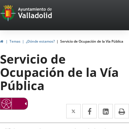
Portal
Saltar al contenido
Web
del
Ayuntamiento
Inicio
Temas
¿Dónde estamos?
Servicio de Ocupación de la Vía Pública
de
Servicio de
Valladolid
Ocupación de la Vía
Pública
Twitter
Enlace
Facebook
Enlace
Linke
Enlace
I
a
a
a
irección
una
una
una