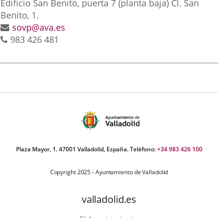
Dirección
Edificio San Benito, puerta 7 (planta baja) Cl. San
aplicación
aplicación
aplica
postal
Benito, 1.
Dirección
sovp@ava.es
externa.
externa.
extern
Teléfonos
de
983 426 481
correo
electrónico
Plaza Mayor, 1. 47001 Valladolid, España. Teléfono:
+34 983 426 100
Copyright 2025 - Ayuntamiento de Valladolid
valladolid.es