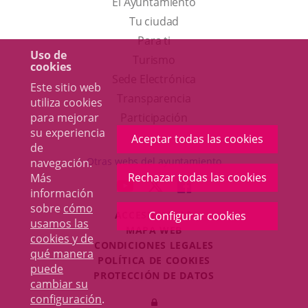
El Ayuntamiento
Tu ciudad
Para ti
Uso de
Este
Turismo
cookies
enlace
Enlace
Sede Electrónica
Este sitio web
se
a
Transparencia
utiliza cookies
abrirá
una
para mejorar
Participación
su experiencia
en
aplicación
Aceptar todas las cookies
de
una
externa.
Otras webs del ayuntamiento
navegación.
ventana
Rechazar todas las cookies
Más
aderSocial
ENLACE
ENLACE
ENLACE
información
nueva.
A
A
A
sobre
cómo
ACCESIBILIDAD
Configurar cookies
UNA
UNA
UNA
usamos las
MAPA WEB
APLICACIÓN
APLICACIÓN
APLICACIÓN
cookies y de
r
CONDICIONES LEGALES
EXTERNA.
EXTERNA.
EXTERNA.
qué manera
POLÍTICA DE COOKIES
puede
PROTECCIÓN DE DATOS
cambiar su
Toggl
configuración
.
Iniciar
navig